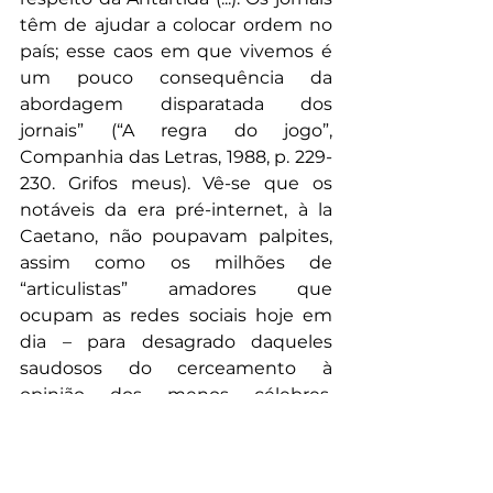
têm de ajudar a colocar ordem no 
país; esse caos em que vivemos é 
um pouco consequência da 
abordagem disparatada dos 
jornais” (“A regra do jogo”, 
Companhia das Letras, 1988, p. 229-
230. Grifos meus). Vê-se que os 
notáveis da era pré-internet, à la 
Caetano, não poupavam palpites, 
assim como os milhões de 
“articulistas” amadores que 
ocupam as redes sociais hoje em 
dia – para desagrado daqueles 
saudosos do cerceamento à 
opinião dos menos célebres. 
Analisando criticamente, ela é tão 
pior assim? A “curadoria” da antiga 
grande mídia era muito superior à 