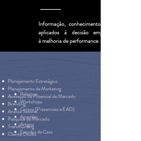
Informação, conhecimento e método
aplicados à decisão empresarial e
à melhoria de performance.
Planejamento Estratégico
Planejamento de Marketing
Palestras
Avaliação de Potencial de Mercado
Workshops
Branding
Cursos (Presenciais e EAD)
Análise Setorial
Apostilas
Pesquisa de Mercado
Artigos
Trendhunting
Estudos de Caso
Cliente Oculto