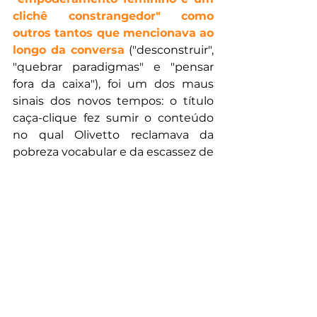
clichê constrangedor" como 
outros tantos que mencionava ao 
longo da conversa
 ("desconstruir", 
"quebrar paradigmas" e "pensar 
fora da caixa"), foi um dos maus 
sinais dos novos tempos: o título 
caça-clique fez sumir o conteúdo 
no qual Olivetto reclamava da 
pobreza vocabular e da escassez de 
boas ideias que vicejava nos meios 
de comunicação, em prol de uma 
controvérsia vazia e de uma 
condenação pública sumária. Ainda 
assim, antes mesmo daquele 
episódio, já havia deixado uma lição 
sobre as polêmicas online: "É só 
ficar quieto que nada vai 
acontecer. Logo em seguida, 