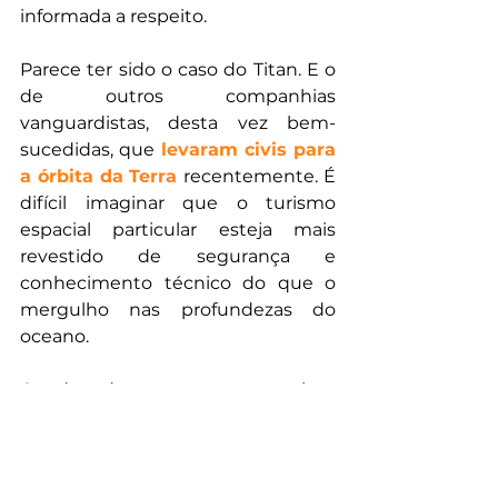
informada a respeito.
Parece ter sido o caso do Titan. E o 
de outros companhias 
vanguardistas, desta vez bem-
sucedidas, que 
levaram civis para 
a órbita da Terra 
recentemente. É 
difícil imaginar que o turismo 
espacial particular esteja mais 
revestido de segurança e 
conhecimento técnico do que o 
mergulho nas profundezas do 
oceano.
Condenado no presente, talvez 
Stockton Rush seja absolvido no 
futuro. Ao contrário de 
Bruce 
Ismay, o infame proprietário do 
Titanic
, ele não prometeu a 