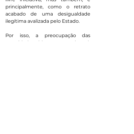
principalmente, como o retrato 
acabado de uma desigualdade 
ilegítima avalizada pelo Estado.
Por isso, a preocupação das 
autoridades chinesas com o luxo é, 
a um só tempo, tão sincera quanto 
cínica: o cenário sócio-econômico 
que ora se observa no país foi 
montado pelo próprio Estado. Ao 
condenar os anúncios que 
emulem “o hedonismo e a 
ostentação” os governantes estão 
a tergiversar seu verdadeiro medo 
– o de que, para usar as palavras de 
Raymundo Faoro sobre o Brasil, 
anos atrás, “as frustrações de 
organizem”.