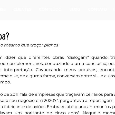
ISE
CLIENTES
CONTEÚDO
BLOG
CONTATO
oa?
 o mesmo que traçar planos
 dizer que diferentes obras "dialogam" quando tr
 ou complementares, conduzindo a uma conclusão, ou,
e interpretação. Cavoucando meus arquivos, encontr
ame
 que, de alguma forma, conversam entre si – e cujos
empo.
o de 2011, fala de empresas que traçavam cenários para 
 será seu negócio em 2020?", perguntava a reportagem,
a fabricante de aviões Embraer, até o ano anterior "os p
lavam um horizonte de cinco anos". Naquele mome