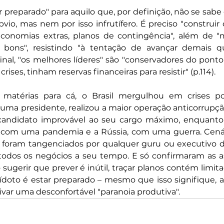
ar preparado" para aquilo que, por definição, não se sabe 
vio, mas nem por isso infrutífero. É preciso "construir 
onomias extras, planos de contingência", além de "m
 bons", resistindo "à tentação de avançar demais q
nal, "os melhores líderes" são "conservadores do ponto 
rises, tinham reservas financeiras para resistir" (p.114).
matérias para cá, o Brasil mergulhou em crises polí
 uma presidente, realizou a maior operação anticorrupçã
candidato improvável ao seu cargo máximo, enquanto 
com uma pandemia e a Rússia, com uma guerra. Cenár
foram tangenciados por qualquer guru ou executivo da
dos os negócios a seu tempo. E só confirmaram as ass
sugerir que prever é inútil, traçar planos contém limita
ídoto é estar preparado – mesmo que isso signifique, a
ltivar uma desconfortável "paranoia produtiva".