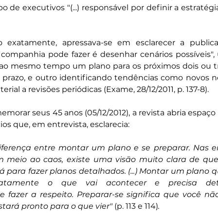
 de executivos "(...) responsável por definir a estratégia
 exatamente, apressava-se em esclarecer a publicaçã
ompanhia pode fazer é desenhar cenários possíveis", 
ir ao mesmo tempo um plano para os próximos dois ou tr
prazo, e outro identificando tendências como novos ne
erial a revisões periódicas (Exame, 28/12/2011, p. 137-8).
orar seus 45 anos (05/12/2012), a revista abria espaço 
ios que, em entrevista, esclarecia:
iferença entre montar um plano e se preparar. Nas e
 meio ao caos, existe uma visão muito clara de que
 dá para fazer planos detalhados. (...) Montar um plano qu
tamente o que vai acontecer e precisa dete
fazer a respeito. Preparar-se significa que você não
stará pronto para o que vier" 
(p. 113 e 114)
.