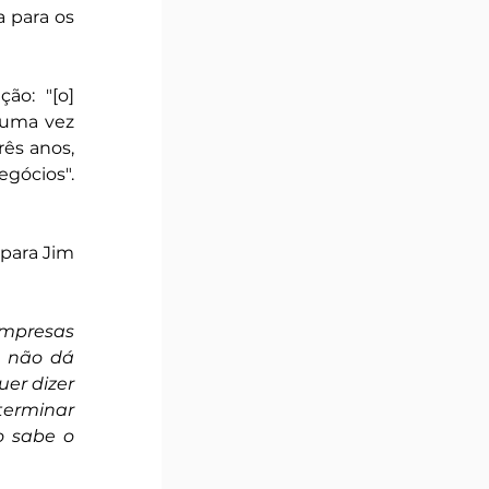
 para os 
o: "[o] 
uma vez 
ês anos, 
gócios". 
para Jim 
mpresas 
 não dá 
er dizer 
rminar 
 sabe o 