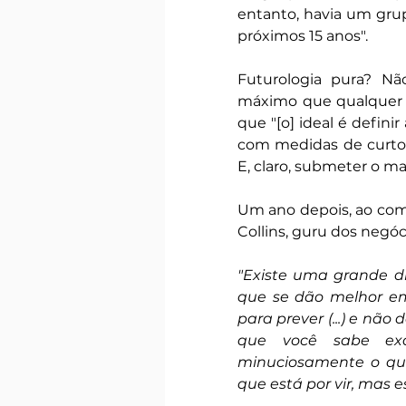
entanto, havia um grupo
próximos 15 anos".
Futurologia pura? Não
máximo que qualquer c
que "[o] ideal é defin
com medidas de curto 
E, claro, submeter o mat
Um ano depois, ao comem
Collins, guru dos negóc
"Existe uma grande d
que se dão melhor em
para prever (...) e não
que você sabe exa
minuciosamente o que 
que está por vir, mas e