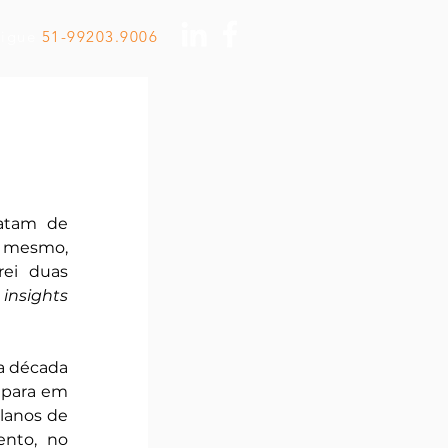
Ligue
51-99203.9006
atam de 
 mesmo, 
ei duas 
 
insights
a década 
 para em 
lanos de 
nto, no 