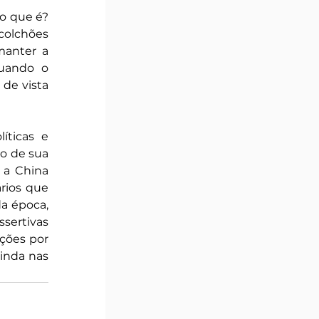
o que é? 
colchões 
anter a 
uando o 
de vista 
ticas e 
o de sua 
a China 
ios que 
 época, 
ertivas 
ções por 
inda nas 