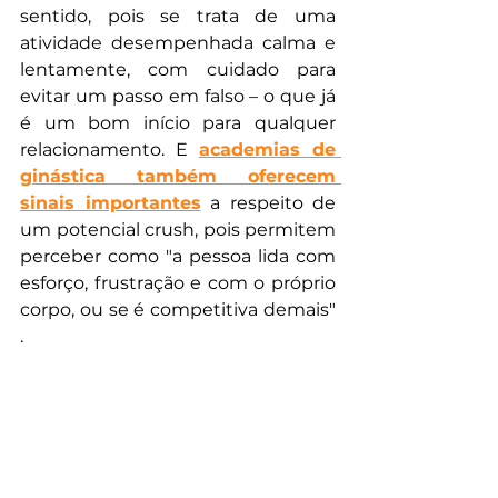
sentido, pois se trata de uma 
atividade desempenhada calma e 
lentamente, com cuidado para 
evitar um passo em falso – o que já 
é um bom início para qualquer 
relacionamento. E 
academias de 
ginástica também oferecem 
sinais importantes
 a respeito de 
um potencial crush, pois permitem 
perceber como "a pessoa lida com 
esforço, frustração e com o próprio 
corpo, ou se é competitiva demais" 
.
Alternativas oblíquas não faltam, 
portanto. Tudo é questão de 
persistir na beleza da ação indireta. 
Afinal, como dizia outro britânico, 
George Harrisson, "
é só dar um 