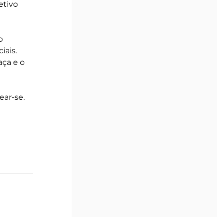
tivo 
 
o 
ais. 
ça e o 
ar-se. 
 