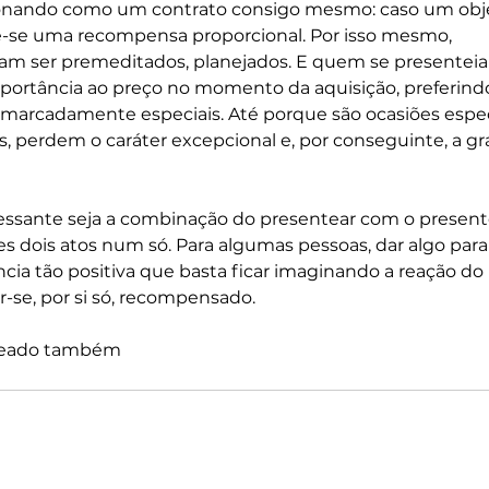
cionando como um contrato consigo mesmo: caso um obje
e-se uma recompensa proporcional. Por isso mesmo, 
m ser premeditados, planejados. E quem se presenteia
ortância ao preço no momento da aquisição, preferind
, marcadamente especiais. Até porque são ocasiões especi
s, perdem o caráter excepcional e, por conseguinte, a gra
ressante seja a combinação do presentear com o presente
ses dois atos num só. Para algumas pessoas, dar algo para
ia tão positiva que basta ficar imaginando a reação do 
-se, por si só, recompensado. 
nteado também