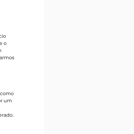
io 
e o 
m 
larmos 
 
u como 
or um 
erado.