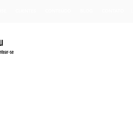
ISE
CLIENTES
CONTEÚDO
BLOG
CONTATO
u
ntear-se