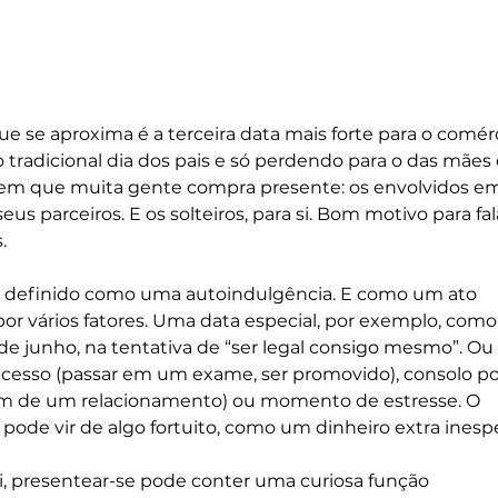
e se aproxima é a terceira data mais forte para o comérc
 tradicional dia dos pais e só perdendo para o das mães 
m que muita gente compra presente: os envolvidos e
eus parceiros. E os solteiros, para si. Bom motivo para fa
.
r definido como uma autoindulgência. E como um ato 
r vários fatores. Uma data especial, por exemplo, como
2 de junho, na tentativa de “ser legal consigo mesmo”. O
esso (passar em um exame, ser promovido), consolo p
fim de um relacionamento) ou momento de estresse. O 
de vir de algo fortuito, como um dinheiro extra inesp
i, presentear-se pode conter uma curiosa função 