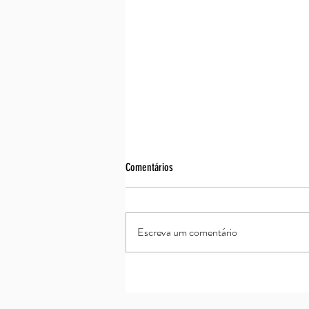
Comentários
Assim é se lhe parece
Escreva um comentário