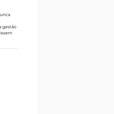
Nunca 
a gestão 
tissem 