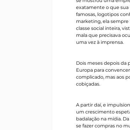
se mostrou uma empres
exatamente o que sua c
famosas, logotipos con
marketing, ela sempre 
classe social inteira, 
mala que precisava ocup
uma vez à imprensa.
Dois meses depois da p
Europa para convencer a
complicado, mas aos po
cobiçadas.
A partir daí, e impulsi
um crescimento espetac
badalação na mídia. Da
se fazer compras no mu