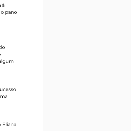
 à 
 o pano 
do 
 
 algum 
ucesso 
sma 
 Eliana 