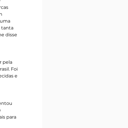
 
rcas 
m 
 uma 
 tanta 
me disse 
 pela 
sil. Foi 
cidas e 
entou 
 
is para 