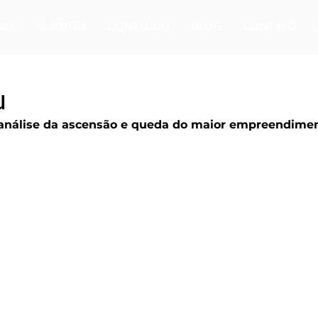
ISE
CLIENTES
CONTEÚDO
BLOG
CONTATO
u
 análise da ascensão e queda do maior empreendimen