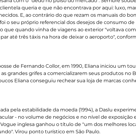
ária com o "dedo no pulso do mercado". Sembre soube
lientela queria e que não encontrava por aqui: luxo, ma
hecidos. E, ao contrário do que rezam os manuais do bo
foi o seu próprio referencial dos desejos de consumo de
visto que quando vinha de viagens ao exterior "voltava com
ar até três táxis na hora de deixar o aeroporto", confor
osse de Fernando Collor, em 1990, Eliana iniciou um tour
s grandes grifes a comercializarem seus produtos no Bra
ucos Eliana conseguiu rechear sua loja de marcas conhe
onada pela estabilidade da moeda (1994), a Daslu experim
ular - no volume de negócios e no nível de exposição e
 Vogue inglesa ganhou o título de "um dos melhores loca
ndo". Virou ponto turístico em São Paulo.