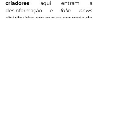
criadores
: aqui entram a 
desinformação e 
fake news
distribuídas em massa por meio do 
app
. E contra isso a empresa criou 
o limite de envio de mensagens 
únicas para grupos e realiza 
periodicamente o banimento de 
contas suspeitas.
Agora você já sabe: cada vez que 
aquele simbolozinho verde vibrar 
na área de trabalho do seu celular, 
há um monte de lições por trás 
dele.