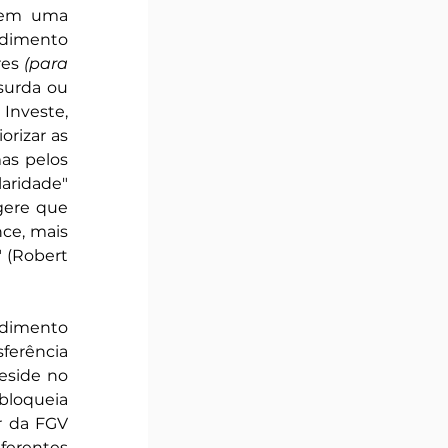
 em uma 
dimento 
es 
(para 
surda ou 
nveste, 
rizar as 
as pelos 
ridade" 
gere que 
ce, mais 
 (Robert 
dimento 
ferência 
de um atendente para outro e os longos períodos de espera, hoje o drama reside no 
bloqueia 
r da FGV 
erentes 