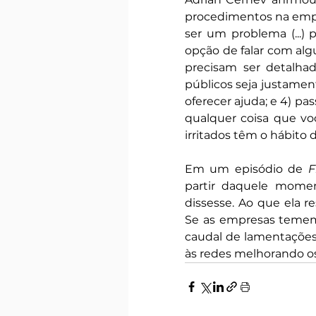
procedimentos na emp
ser um problema (...) 
opção de falar com alg
precisam ser detalha
públicos seja justamente
oferecer ajuda; e 4) pa
qualquer coisa que voc
irritados têm o hábito
Em um episódio de 
F
partir daquele momen
dissesse. Ao que ela r
Se as empresas temem 
caudal de lamentações 
às redes melhorando os