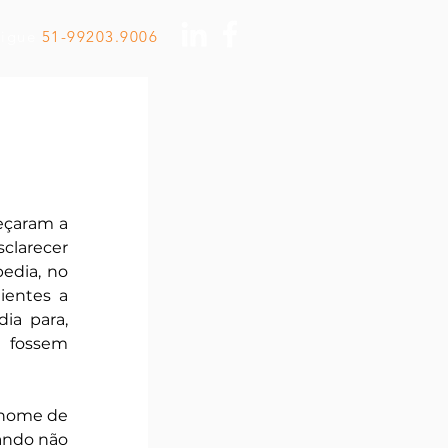
Ligue
51-99203.9006
çaram a 
larecer 
edia, no 
entes a 
a para, 
 fossem 
 nome de 
ando não 