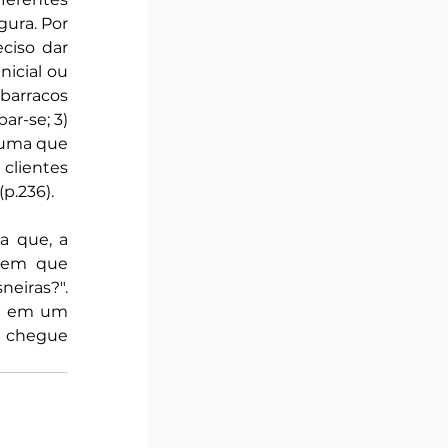
ura. Por 
ciso dar 
icial ou 
arracos 
r-se; 3) 
suma que 
clientes 
p.236).
 que, a 
gem que 
eiras?". 
a em um 
a chegue 