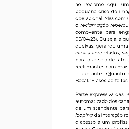
ao Reclame Aqui, uma
pequena crise de imag
operacional. Mas com 
a reclamação repercut
comovente para engaja
05/04/23). Ou seja, a 
queixas, gerando uma d
canais apropriados; s
para que seja de fato 
reclamantes com mais s
importante. [Q]uanto m
Bacal, "Frases perfeitas 
Parte expressiva das 
automatizado dos canais
looping
 da interação r
o acesso a um profissi
Adrian Cernev afirmou