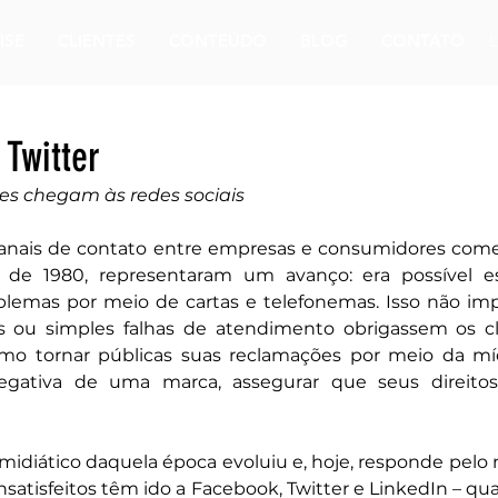
ISE
CLIENTES
CONTEÚDO
BLOG
CONTATO
 Twitter
es chegam às redes sociais
anais de contato entre empresas e consumidores come
a de 1980, representaram um avanço: era possível esc
blemas por meio de cartas e telefonemas. Isso não imp
 ou simples falhas de atendimento obrigassem os cli
o tornar públicas suas reclamações por meio da mídi
egativa de uma marca, assegurar que seus direitos
 midiático daquela época evoluiu e, hoje, responde pelo
 insatisfeitos têm ido a Facebook, Twitter e LinkedIn – qu