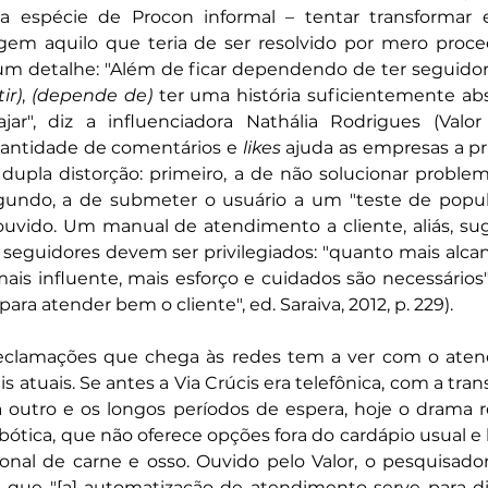
 espécie de Procon informal – tentar transformar
em aquilo que teria de ser resolvido por mero proce
um detalhe: "Além de ficar dependendo de ter seguidor
ir)
, 
(depende de)
 ter uma história suficientemente ab
r", diz a influenciadora Nathália Rodrigues (Valor I
quantidade de comentários e 
likes
 ajuda as empresas a prio
upla distorção: primeiro, a de não solucionar problem
egundo, a de submeter o usuário a um "teste de popula
ouvido. Um manual de atendimento a cliente, aliás, su
eguidores devem ser privilegiados: "quanto mais alcan
ais influente, mais esforço e cuidados são necessários"
para atender bem o cliente", ed. Saraiva, 2012, p. 229).
reclamações que chega às redes tem a ver com o aten
 atuais. Se antes a Via Crúcis era telefônica, com a trans
obótica, que não oferece opções fora do cardápio usual e 
onal de carne e osso. Ouvido pelo Valor, o pesquisado
 que "[a] automatização de atendimento serve para dif