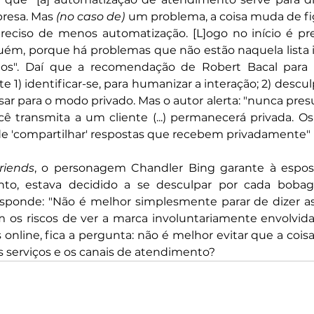
resa. Mas 
(no caso de)
 um problema, a coisa muda de fig
preciso de menos automatização. [L]ogo no início é pre
uém, porque há problemas que não estão naquela lista in
dos". Daí que a recomendação de Robert Bacal para b
 1) identificar-se, para humanizar a interação; 2) desculpa
ssar para o modo privado. Mas o autor alerta: "nunca pre
ê transmita a um cliente (...) permanecerá privada. Os 
 de 'compartilhar' respostas que recebem privadamente" (
riends
, o personagem Chandler Bing garante à esposa
to, estava decidido a se desculpar por cada boba
esponde: "Não é melhor simplesmente parar de dizer asn
os riscos de ver a marca involuntariamente envolvid
online, fica a pergunta: não é melhor evitar que a cois
 serviços e os canais de atendimento?