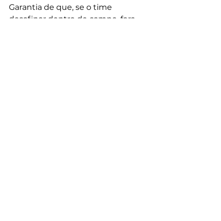
Garantia de que, se o time 
desafinar dentro de campo, fora 
dele, ao menos, a beleza e a 
animação estarão garantidas.
Posts recentes