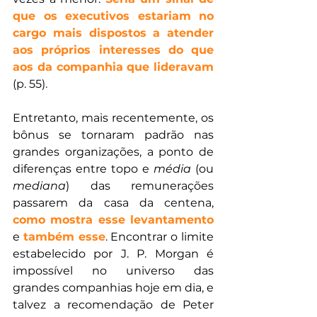
que os executivos estariam no 
cargo mais dispostos a atender 
aos próprios interesses do que 
aos da companhia que lideravam
(p. 55).
Entretanto, mais recentemente, os 
bônus se tornaram padrão nas 
grandes organizações, a ponto de 
diferenças entre topo e 
média 
(ou
mediana
) das remunerações 
passarem da casa da centena, 
como mostra esse levantamento
e 
também esse
. Encontrar o limite 
estabelecido por J. P. Morgan é 
impossível no universo das 
grandes companhias hoje em dia, e 
talvez a recomendação de Peter 