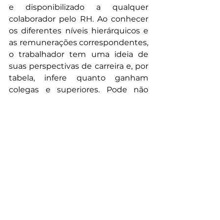
e disponibilizado a qualquer 
colaborador pelo RH. Ao conhecer 
os diferentes níveis hierárquicos e 
as remunerações correspondentes, 
o trabalhador tem uma ideia de 
suas perspectivas de carreira e, por 
tabela, infere quanto ganham 
colegas e superiores. 
Pode não 
evitar choros nem ranger de 
dentes, mas estes só serão 
suprimidos da vida corporativa 
quando humanos derem lugar a 
robôs – e se tornarem saudosos de 
seus holerites, fossem eles magros 
ou gordos.