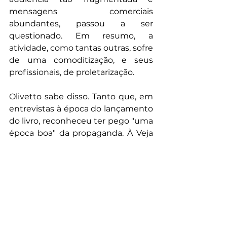
mensagens comerciais 
abundantes, passou a ser 
questionado. Em resumo, a 
atividade, como tantas outras, sofre 
de uma comoditização, e seus 
profissionais, de proletarização.
Olivetto sabe disso. Tanto que, em 
entrevistas à época do lançamento 
do livro, reconheceu ter pego "uma 
época boa" da propaganda. À Veja 
(11/04/18, p.103), foi mais explícito: 
"As agências deixaram de cobrar 
como antes, e isso altera o 
processo: quando o negócio dá 
menos dinheiro, fica menos 
criativo e alegre". Alguém já disse 
que, na era do big data, 
os "mad 