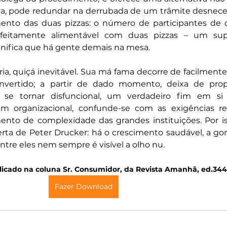
iva, pode redundar na derrubada de um trâmite desnecess
nto das duas pizzas: o número de participantes de q
rfeitamente alimentável com duas pizzas – um sup
gnifica que há gente demais na mesa.
ia, quiçá inevitável. Sua má fama decorre de facilmente
vertido; a partir de dado momento, deixa de propo
 se tornar disfuncional, um verdadeiro fim em si
em organizacional, confunde-se com as exigências re
ento de complexidade das grandes instituições. Por is
rta de Peter Drucker: há o crescimento saudável, a gor
entre eles nem sempre é visível a olho nu.
licado na coluna Sr. Consumidor, da Revista Amanhã, ed.344
Fazer Download