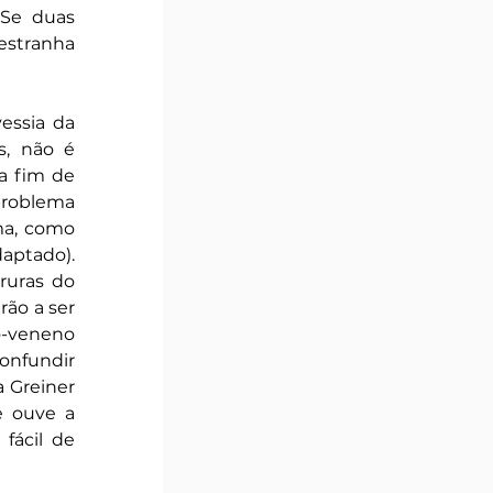
 Se duas 
estranha 
ssia da 
s, não é 
 fim de 
roblema 
a, como 
aptado). 
ruras do 
ão a ser 
-veneno 
onfundir 
 Greiner 
 ouve a 
ácil de 