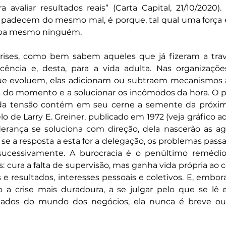
 avaliar resultados reais” (Carta Capital, 21/10/2020).
s padecem do mesmo mal, é porque, tal qual uma força 
oupa mesmo ninguém.
crises, como bem sabem aqueles que já fizeram a trave
scência e, desta, para a vida adulta. Nas organizaçõe
ue evoluem, elas adicionam ou subtraem mecanismos a
s do momento e a solucionar os incômodos da hora. O p
ada tensão contém em seu cerne a semente da próxim
o de Larry E. Greiner, publicado em 1972 (veja gráfico ad
iderança se soluciona com direção, dela nascerão as ag
e a resposta a esta for a delegação, os problemas passar
 sucessivamente. A burocracia é o penúltimo remédio
: cura a falta de supervisão, mas ganha vida própria ao c
 e resultados, interesses pessoais e coletivos. E, embora
a crise mais duradoura, a se julgar pelo que se lê e
sados do mundo dos negócios, ela nunca é breve ou f