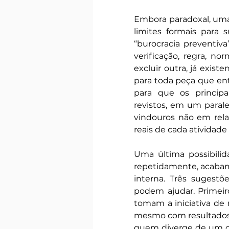
Embora paradoxal, uma
limites formais para 
“burocracia preventiv
verificação, regra, nor
excluir outra, já exist
para toda peça que ent
para que os principa
revistos, em um paral
vindouros não em rela
reais de cada atividade
Uma última possibilid
repetidamente, acabam 
interna. Três sugestõ
podem ajudar. Primeir
tomam a iniciativa de 
mesmo com resultados n
quem diverge de um co