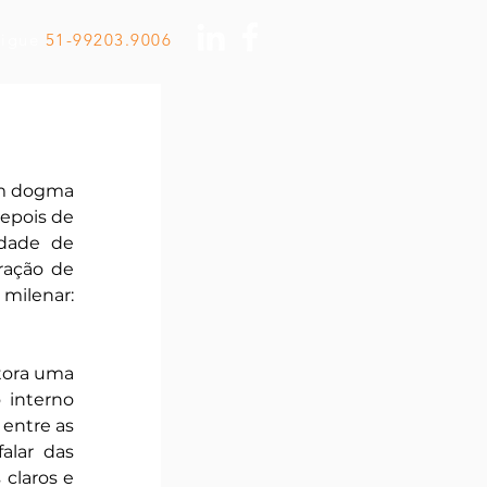
Ligue
51-99203.9006
um dogma 
epois de 
dade de 
ração de 
ilenar: 
tora uma 
interno 
entre as 
lar das 
laros e 