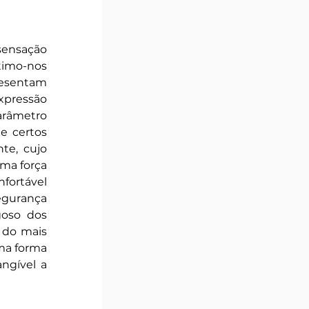
sensação 
timo-nos 
resentam 
pressão 
arâmetro 
 certos 
e, cujo 
ma força 
ortável 
egurança 
oso dos 
do mais 
ma forma 
ngível a 