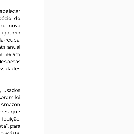
abelecer 
écie de 
ma nova 
igatório 
a-roupa: 
ta anual 
s sejam 
despesas 
ssidades 
 usados 
erem lei 
 Amazon 
ores que 
ibuição, 
a”, para 
revista. 