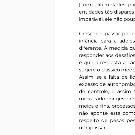
[com] dificuldades para
entidades tão díspare
imparável, ele não p
Crescer é passar por 
infância para a adole
diferente. À medida q
responder aos desafio
é que a resposta a c
sugere o clássico model
Assim, se a falta de l
excesso de autonomia; s
de controle, e assim
ministrado por gestores
meios e fins, processos
não aponte esta como 
respeito de pesos pe
ultrapassar.