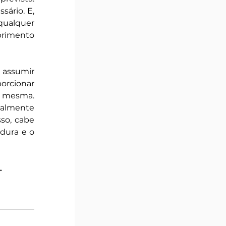
ário. E, 
ualquer 
rimento 
 assumir 
rcionar 
 mesma. 
almente 
so, cabe 
dura e o 
.