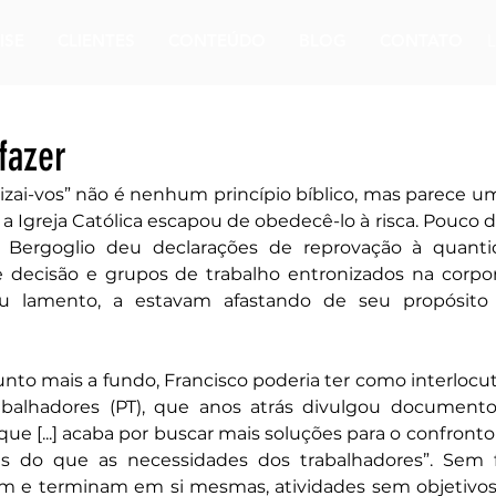
ISE
CLIENTES
CONTEÚDO
BLOG
CONTATO
fazer
tizai-vos” não é nenhum princípio bíblico, mas parece 
 Igreja Católica escapou de obedecê-lo à risca. Pouco d
e Bergoglio deu declarações de reprovação à quanti
de decisão e grupos de trabalho entronizados na corpo
 lamento, a estavam afastando de seu propósito m
unto mais a fundo, Francisco poderia ter como interlocu
abalhadores (PT), que anos atrás divulgou documento 
que [...] acaba por buscar mais soluções para o confronto 
s do que as necessidades dos trabalhadores”. Sem fa
 e terminam em si mesmas, atividades sem objetivos c