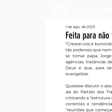
SOBRE
EXPERT
1 de ago. de 2023
Feita para não 
“Crescei-vos e burocra
tão poderoso que nem a
se tornar papa, Jorg
agências, instâncias 
Deus e que, para seu
evangelizar.
Quisesse discutir o ass
ala do Partido dos Tr
criticando a “estrutura 
correntes e tendência
“reuniões que começam