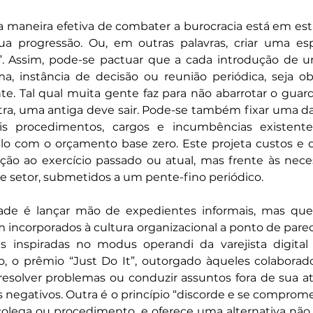
 maneira efetiva de combater a burocracia está em est
sua progressão. Ou, em outras palavras, criar uma esp
a”. Assim, pode-se pactuar que a cada introdução de u
ma, instância de decisão ou reunião periódica, seja obr
ente. Tal qual muita gente faz para não abarrotar o guard
ra, uma antiga deve sair. Pode-se também fixar uma da
is procedimentos, cargos e incumbências existente
elo com o orçamento base zero. Este projeta custos e 
ção ao exercício passado ou atual, mas frente às nece
 e setor, submetidos a um pente-fino periódico.
ade é lançar mão de expedientes informais, mas que,
incorporados à cultura organizacional a ponto de parec
es inspiradas no modus operandi da varejista digital
o, o prêmio “Just Do It”, outorgado àqueles colaborad
resolver problemas ou conduzir assuntos fora de sua atr
egativos. Outra é o princípio “discorde e se compromet
lega ou procedimento, e oferece uma alternativa não p