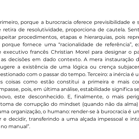
rimeiro, porque a burocracia oferece previsibilidade e 
retira de resolutividade, proporciona de cautela. Sen
speitar procedimentos, etapas e hierarquias, pois rep
porque fornece uma “racionalidade de referência”, ex
e executivo francês Christian Morel para designar o p
 as decisões em dado contexto. A mera instauração de
ugere a existência de uma lógica ou crença subjacent
estionado com o passar do tempo. Terceiro: a inércia é u
s coisas como estão constitui a primeira e mais conf
passe, pois, em última análise, estabilidade significa s
ovo, este desconhecido. E, finalmente, o mais perig
ntoma de corrupção do mindset (quando não da alma) 
uma organização, o humano: render-se à burocracia é u
r e decidir, transferindo a uma alçada impessoal e inta
 no manual”.