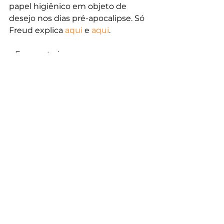
papel higiênico em objeto de 
desejo nos dias pré-apocalipse. Só 
Freud explica 
aqui
 e 
aqui
.
– Enquanto isso, os 
departamentos de marketing, 
atentos aos sinais, já repensavam 
seus investimentos em 
comunicação
 – falar do que, se 
ninguém prestará atenção?
– E como até um relógio parado 
está certo duas vezes ao dia, 
paranoicos de todos os matizes 
encontram enfim seu momento 
de glória e justificação – aquele do 
famoso "eu não disse?". Veja 
aqui
 e 
também 
aqui
.