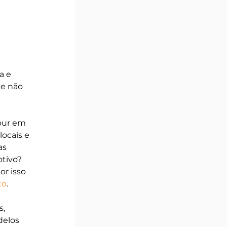
a e 
de não 
our em 
ocais e 
as 
tivo? 
r isso 
to
.
, 
delos 