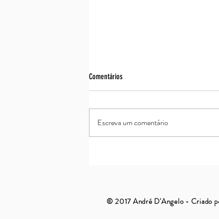
Comentários
Assim é se lhe parece
Escreva um comentário
© 2017 André D'Angelo - Criado p