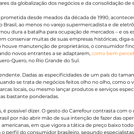
ares da globalização dos negócios e da consolidação de s
, prometida desde meados da década de 1990, acontece
 Brasil, ao menos no varejo supermercadista e de eletrôn
ornou dura a batalha para ocupação de mercados – e os e
em conservar muitas de suas empresas históricas, diga-s
houve manutenção de proprietários, o consumidor finc
ando novos entrantes a se adaptarem, 
c
omo bem perceb
ero-Quero, no Rio Grande do Sul.
eendente. Dadas as especificidades de um país do tama
uando se trata de negócios feitos olho no olho, como o va
rcas locais, ou mesmo lançar produtos e serviços especí
das bastante ponderadas. 
é possível dizer. O gesto do Carrefour contrasta com o 
asil por não abrir mão de sua intenção de fazer das ope
americanas, em que vigora a tática de preço baixo todo 
o perfil do consumidor brasileiro, segundo especialistas.