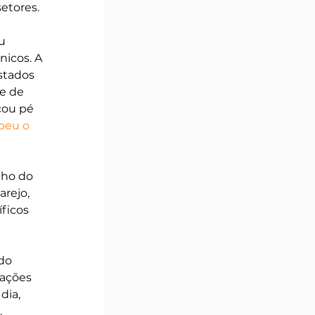
etores.
u 
icos. A 
stados 
e de 
ou pé 
eu o 
nho do 
rejo, 
ficos 
do 
rações 
dia, 
 