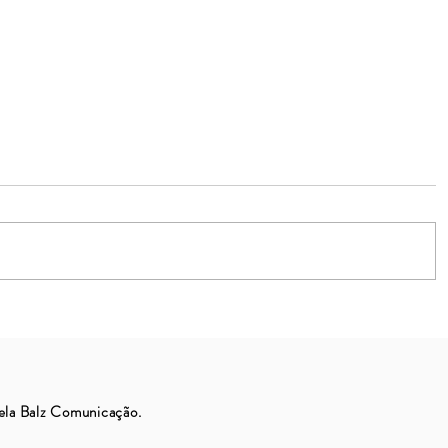
Tentáculos do branding
ela Balz Comunicação.