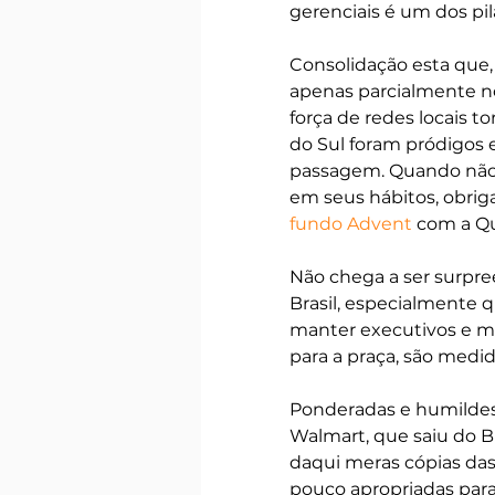
gerenciais é um dos pil
Consolidação esta que
apenas parcialmente no
força de redes locais t
do Sul foram pródigos 
passagem. Quando não 
em seus hábitos, obrig
fundo Advent
 com a Qu
Não chega a ser surpr
Brasil, especialmente q
manter executivos e ma
para a praça, são medi
Ponderadas e humildes, 
Walmart, que saiu do Br
daqui meras cópias das 
pouco apropriadas para 