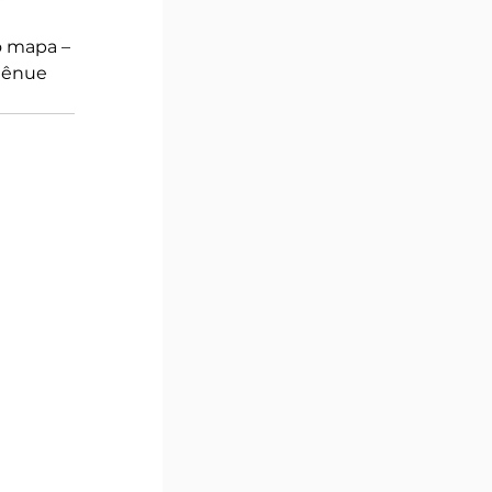
o mapa – 
tênue 