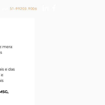
Ligue
51-99203.9006
e mera 
s 
is e das 
 e 
is
MSG, 