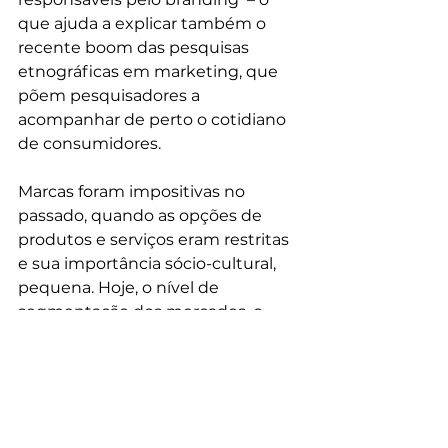
que ajuda a explicar também o 
recente boom das pesquisas 
etnográficas em marketing, que 
põem pesquisadores a 
acompanhar de perto o cotidiano 
de consumidores. 
Marcas foram impositivas no 
passado, quando as opções de 
produtos e serviços eram restritas 
e sua importância sócio-cultural, 
pequena. Hoje, o nível de 
segmentação dos mercados, o 
grau de consciência da sociedade 
sobre as relações de consumo, a 
difusão da tecnologia e a própria 
importância das marcas como 
ativos culturais não permitem 