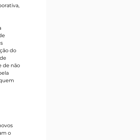
rativa, 
a 
de 
s 
ção do 
de 
e de não 
ela 
 quem 
 
novos 
am o 