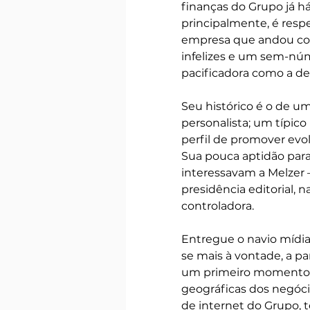
finanças do Grupo já há
principalmente, é resp
empresa que andou con
infelizes e um sem-nú
pacificadora como a de
Seu histórico é o de u
personalista; um típico
perfil de promover evol
Sua pouca aptidão para
interessavam a Melzer 
presidência editorial, n
controladora.   
Entregue o navio mídi
se mais à vontade, a pa
um primeiro momento, p
geográficas dos negócio
de internet do Grupo, 