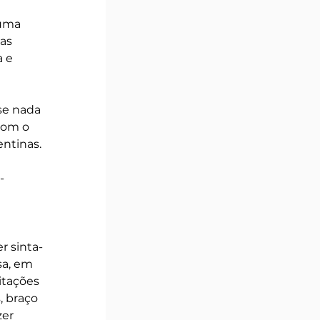
 
 uma 
as 
 e 
se nada 
com o 
ntinas.  
-
r sinta-
sa, em 
itações 
, braço 
er 