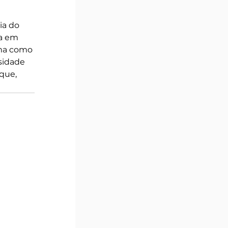
 
ia do 
a em 
rma como 
sidade 
que, 