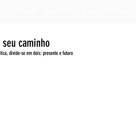
ISE
CLIENTES
CONTEÚDO
BLOG
CONTATO
 seu caminho
ica, divide-se em dois: presente e futuro