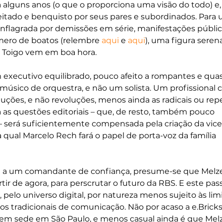
 alguns anos (o que o proporciona uma visão do todo) e,
eitado e benquisto por seus pares e subordinados. Para
flagrada por demissões em série, manifestações públic
mero de boatos (relembre 
aqui
 e 
aqui
), uma figura serena
 Toigo vem em boa hora. 
m executivo equilibrado, pouco afeito a rompantes e qua
 músico de orquestra, e não um solista. Um profissional 
uções, e não revoluções, menos ainda as radicais ou repe
 as questões editoriais – que, de resto, também pouco 
– será suficientemente compensada pela criação da vice
a qual Marcelo Rech fará o papel de porta-voz da família 
a a um comandante de confiança, presume-se que Melze
rtir de agora, para perscrutar o futuro da RBS. E este pas
elo universo digital, por natureza menos sujeito às lim
s tradicionais de comunicação. Não por acaso a e.Bricks
tem sede em São Paulo, e menos casual ainda é que Melz