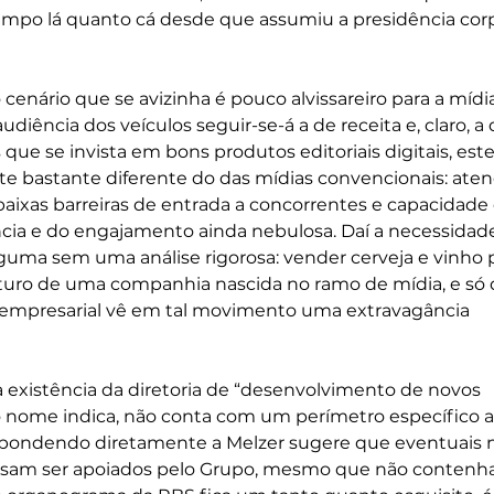
mpo lá quanto cá desde que assumiu a presidência corpo
cenário que se avizinha é pouco alvissareiro para a mídi
audiência dos veículos seguir-se-á a de receita e, claro, a 
 que se invista em bons produtos editoriais digitais, este
 bastante diferente do das mídias convencionais: aten
baixas barreiras de entrada a concorrentes e capacidade 
cia e do engajamento ainda nebulosa. Daí a necessidad
guma sem uma análise rigorosa: vender cerveja e vinho p
uturo de uma companhia nascida no ramo de mídia, e só
 empresarial vê em tal movimento uma extravagância 
a existência da diretoria de “desenvolvimento de novos 
 nome indica, não conta com um perímetro específico a
espondendo diretamente a Melzer sugere que eventuais 
am ser apoiados pelo Grupo, mesmo que não contenh