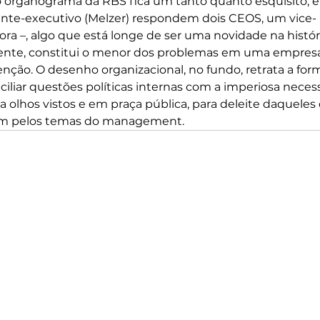
 o organograma da RBS fica um tanto quanto esquisito, é
ente-executivo (Melzer) respondem dois CEOS, um vice-
ra –, algo que está longe de ser uma novidade na histór
ente, constitui o menor dos problemas em uma empres
enção. O desenho organizacional, no fundo, retrata a fo
iliar questões políticas internas com a imperiosa neces
a olhos vistos e em praça pública, para deleite daqueles 
sam pelos temas do management.