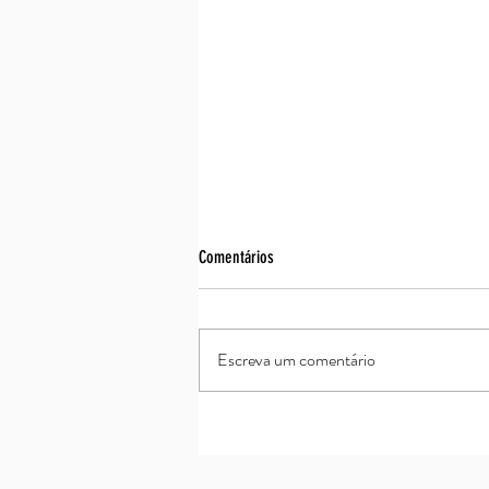
Comentários
Assim é se lhe parece
Escreva um comentário