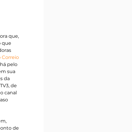
ora que, 
o que 
oras 
 Correio 
há pelo 
em sua 
s da 
TV3, de 
o canal 
aso 
ém, 
ponto de 