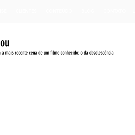
ISE
CLIENTES
CONTEÚDO
BLOG
CONTATO
vou
 a mais recente cena de um filme conhecido: o da obsolescência