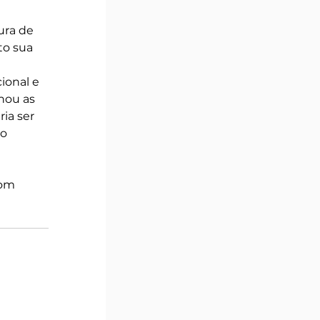
ra de 
o sua 
ional e 
hou as 
ia ser 
o 
bom 