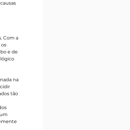
 causas 
. Com a 
 os 
bo e de 
lógico 
nada na 
idir 
dos tão 
dos 
 um 
temente 