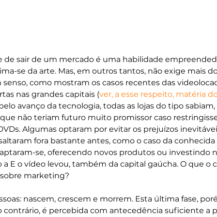
r e de sair de um mercado é uma habilidade empreended
ima-se da arte. Mas, em outros tantos, não exige mais d
enso, como mostram os casos recentes das videolocad
tas nas grandes capitais (
ver, a esse respeito, matéria do
elo avanço da tecnologia, todas as lojas do tipo sabiam, 
que não teriam futuro muito promissor caso restringiss
VDs. Algumas optaram por evitar os prejuízos inevitávei
 saltaram fora bastante antes, como o caso da conhecida 
daptaram-se, oferecendo novos produtos ou investindo n
 a E o vídeo levou, também da capital gaúcha. O que o c
 sobre marketing?
soas: nascem, crescem e morrem. Esta última fase, por
o contrário, é percebida com antecedência suficiente a 