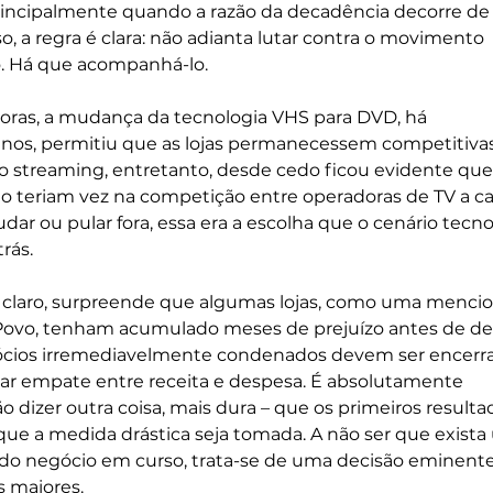
rincipalmente quando a razão da decadência decorre de
o, a regra é clara: não adianta lutar contra o movimento 
. Há que acompanhá-lo. 
oras, a mudança da tecnologia VHS para DVD, há 
os, permitiu que as lojas permanecessem competitivas
 streaming, entretanto, desde cedo ficou evidente que
 teriam vez na competição entre operadoras de TV a ca
r ou pular fora, essa era a escolha que o cenário tecno
rás.
 claro, surpreende que algumas lojas, como uma mencio
Povo, tenham acumulado meses de prejuízo antes de dec
cios irremediavelmente condenados devem ser encerra
r empate entre receita e despesa. É absolutamente 
o dizer outra coisa, mais dura – que os primeiros resulta
que a medida drástica seja tomada. A não ser que exista
 do negócio em curso, trata-se de uma decisão eminen
s maiores.