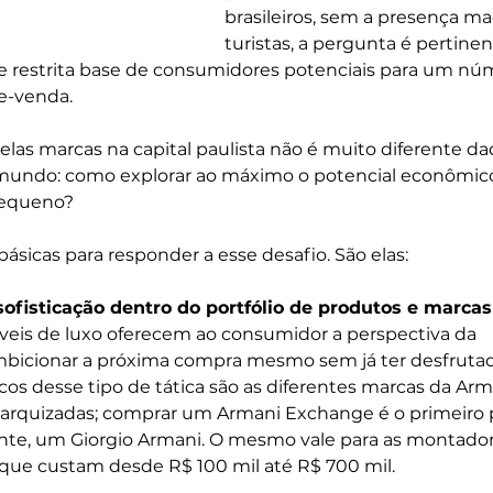
brasileiros, sem a presença ma
turistas, a pergunta é pertinen
e restrita base de consumidores potenciais para um nú
e-venda.
elas marcas na capital paulista não é muito diferente da
o mundo: como explorar ao máximo o potencial econômic
pequeno?
sicas para responder a esse desafio. São elas:
sofisticação dentro do portfólio de produtos e marcas
íveis de luxo oferecem ao consumidor a perspectiva da 
mbicionar a próxima compra mesmo sem já ter desfrutad
cos desse tipo de tática são as diferentes marcas da Arm
rarquizadas; comprar um Armani Exchange é o primeiro 
iante, um Giorgio Armani. O mesmo vale para as montador
ue custam desde R$ 100 mil até R$ 700 mil.