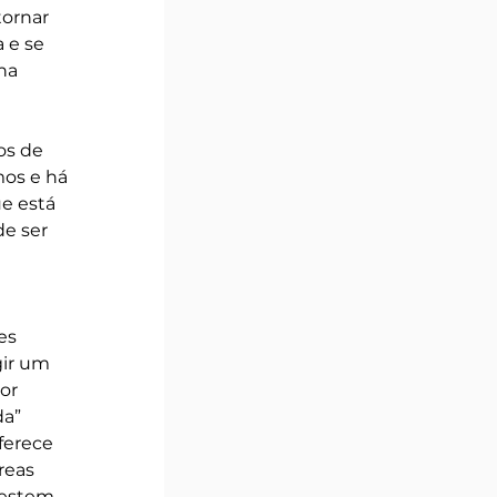
ornar 
 e se 
na 
os de 
os e há 
e está 
e ser 
es 
gir um 
or 
a” 
ferece 
reas 
vestem 