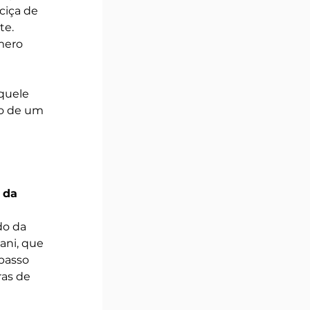
ciça de 
te. 
mero 
quele 
o de um 
 da 
o da 
ani, que 
passo 
as de 