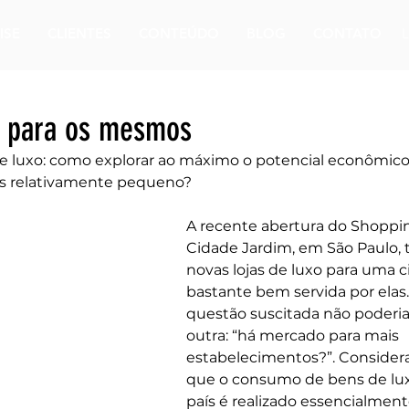
ISE
CLIENTES
CONTEÚDO
BLOG
CONTATO
 para os mesmos
de luxo: como explorar ao máximo o potencial econômic
s relativamente pequeno?
A recente abertura do Shoppi
Cidade Jardim, em São Paulo, 
novas lojas de luxo para uma c
bastante bem servida por elas.
questão suscitada não poderia
outra: “há mercado para mais 
estabelecimentos?”. Consider
que o consumo de bens de lux
país é realizado essencialment