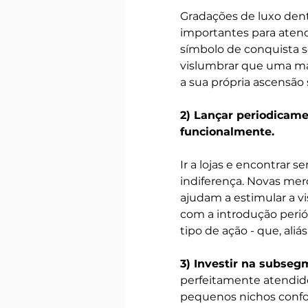
Gradações de luxo den
importantes para aten
símbolo de conquista so
vislumbrar que uma mar
a sua própria ascensão so
2) Lançar periodicame
funcionalmente.
Ir a lojas e encontrar 
indiferença. Novas merc
ajudam a estimular a vis
com a introdução peri
tipo de ação - que, aliá
3) Investir na subseg
perfeitamente atendido
pequenos nichos confo