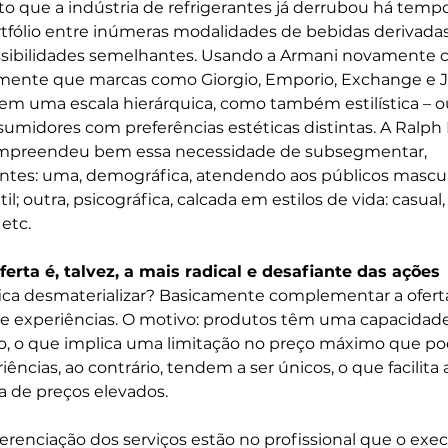
 que a indústria de refrigerantes já derrubou há temp
rtfólio entre inúmeras modalidades de bebidas derivadas
possibilidades semelhantes. Usando a Armani novamente
amente que marcas como Giorgio, Emporio, Exchange e J
em uma escala hierárquica, como também estilística – ou
sumidores com preferências estéticas distintas. A Ralph
ompreendeu bem essa necessidade de subsegmentar, 
ntes: uma, demográfica, atendendo aos públicos mascul
il; outra, psicográfica, calcada em estilos de vida: casual, 
tc.    
ferta é, talvez, a mais radical e desafiante das ações 
fica desmaterializar? Basicamente complementar a ofert
e experiências. O motivo: produtos têm uma capacidade
ção, o que implica uma limitação no preço máximo que p
riências, ao contrário, tendem a ser únicos, o que facilita 
ca de preços elevados.
ferenciação dos serviços estão no profissional que o exec