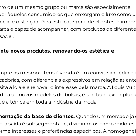
tro de um mesmo grupo ou marca são especialmente 
der àqueles consumidores que enxergam o luxo como 
cial e distinção. Para esta categoria de clientes, é impor
ca é capaz de acompanhar, com produtos de diferentes 
cial.     
nte novos produtos, renovando-os estética e 
sempre os mesmos itens à venda é um convite ao tédio e 
adorias, com diferenciais expressivos em relação às anter
ita à loja e a renovar o interesse pela marca. A Louis Vuit
ódica de novos modelos de bolsas, é um bom exemplo d
s, é a tônica em toda a indústria da moda.
mentação da base de clientes. 
Quando um mercado já e
, a saída é subsegmentá-lo, dividindo os consumidores
rme interesses e preferências específicos. A homogene