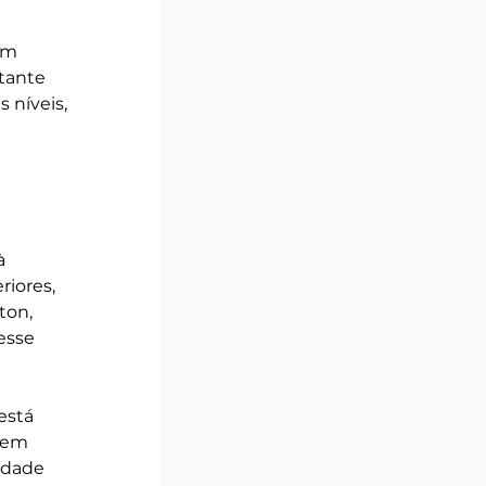
um 
tante 
níveis, 
à 
iores, 
ton, 
esse 
stá 
 em 
idade 