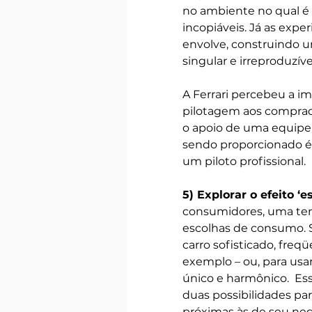
no ambiente no qual é
incopiáveis. Já as expe
envolve, construindo u
singular e irreproduzíve
A Ferrari percebeu a im
pilotagem aos comprad
o apoio de uma equipe 
sendo proporcionado é 
um piloto profissional.
5) Explorar o efeito ‘es
consumidores, uma tend
escolhas de consumo. So
carro sofisticado, freqü
exemplo – ou, para usa
único e harmônico.  Ess
duas possibilidades par
próximas às de seu negó