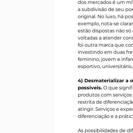
dos mercados é um mito
a subdivisão de seu po
original. No luxo, há 
exemplo, nota-se clar
estão dispostas não só 
voltadas a atender con
foi outra marca que c
investindo em duas fre
feminino, jovem e infant
esportivo, universitário, e
4) Desmaterializar a o
possíveis.
 O que signi
produtos com serviços 
restrita de diferencia
atingir. Serviços e expe
diferenciação e a práti
As possibilidades de di