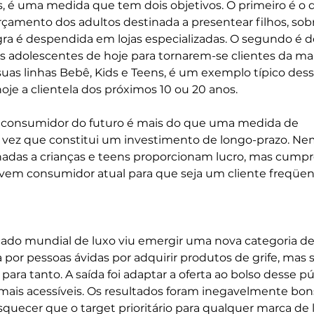
s, é uma medida que tem dois objetivos. O primeiro é o 
rçamento dos adultos destinada a presentear filhos, sob
gra é despendida em lojas especializadas. O segundo é d
os adolescentes de hoje para tornarem-se clientes da ma
uas linhas Bebê, Kids e Teens, é um exemplo típico dess
hoje a clientela dos próximos 10 ou 20 anos.
consumidor do futuro é mais do que uma medida de 
ez que constitui um investimento de longo-prazo. Ne
nadas a crianças e teens proporcionam lucro, mas cump
ovem consumidor atual para que seja um cliente freqüen
do mundial de luxo viu emergir uma nova categoria de
por pessoas ávidas por adquirir produtos de grife, mas 
ra tanto. A saída foi adaptar a oferta ao bolso desse pú
mais acessíveis. Os resultados foram inegavelmente bons
quecer que o target prioritário para qualquer marca de 