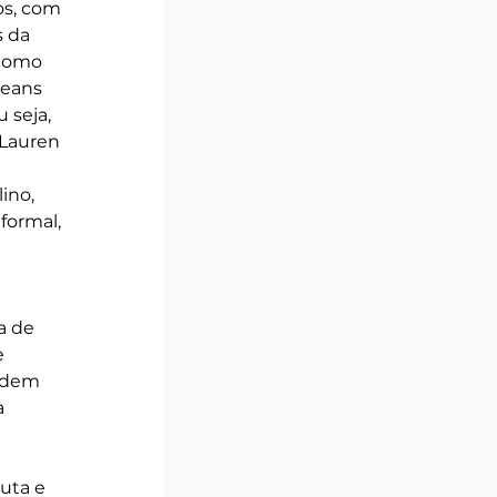
os, com 
 da 
 como 
eans 
 seja, 
 Lauren 
ino, 
formal, 
a de 
 
odem 
a 
uta e 