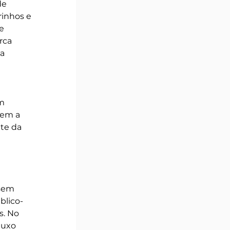
de 
rinhos e 
e 
rca 
a 
m 
rem a 
te da 
 
sem 
blico-
. No 
luxo 