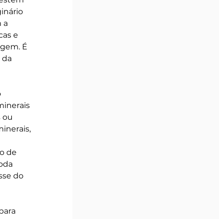
inário 
 a 
as e 
agem. É 
 da 
 
inerais 
 ou 
nerais, 
o de 
oda 
sse do 
para 