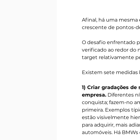
Afinal, há uma mesma 
crescente de pontos-d
O desafio enfrentado p
verificado ao redor d
target relativamente 
Existem sete medidas bá
1) Criar gradações de 
empresa.
 Diferentes n
conquista; fazem-no a
primeira. Exemplos típi
estão visivelmente hie
para adquirir, mais ad
automóveis. Há BMWs q