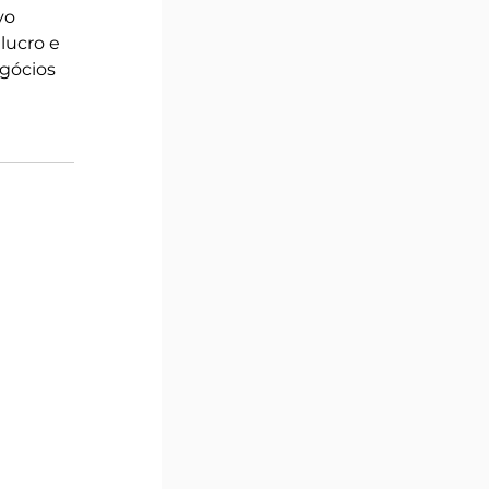
vo 
lucro e 
egócios 