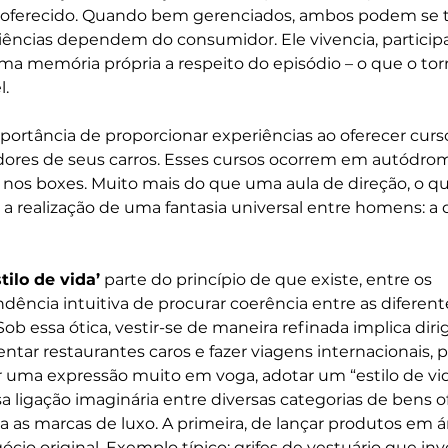
 oferecido. Quando bem gerenciados, ambos podem se t
riências dependem do consumidor. Ele vivencia, participa
ma memória própria a respeito do episódio – o que o tor
l.
portância de proporcionar experiências ao oferecer curs
ores de seus carros. Esses cursos ocorrem em autódrom
nos boxes. Muito mais do que uma aula de direção, o qu
a realização de uma fantasia universal entre homens: a d
tilo de vida’
 parte do princípio de que existe, entre os 
ência intuitiva de procurar coerência entre as diferent
b essa ótica, vestir-se de maneira refinada implica diri
entar restaurantes caros e fazer viagens internacionais, p
r uma expressão muito em voga, adotar um “estilo de vid
a ligação imaginária entre diversas categorias de bens o
a as marcas de luxo. A primeira, de lançar produtos em á
cio original. Exemplo típico: grifes de vestuário que in