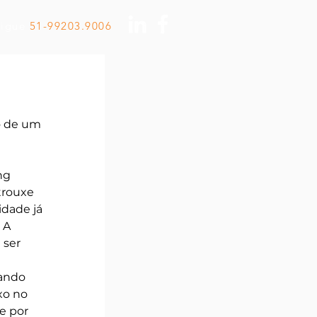
Ligue
51-99203.9006
o de um 
ng 
trouxe 
idade já 
 A 
 ser 
ando 
o no 
e por 