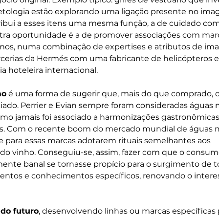
tologia estão explorando uma ligação presente no imag
ibui a esses itens uma mesma função, a de cuidado com
utra oportunidade é a de promover associações com marc
mos, numa combinação de expertises e atributos de im
rcerias da Hermés com uma fabricante de helicópteros e
 hoteleira internacional.
mo
 é uma forma de sugerir que, mais do que comprado, o
iado. Perrier e Evian sempre foram consideradas águas m
mo jamais foi associado a harmonizações gastronômicas
s. Com o recente boom do mercado mundial de águas mi
e para essas marcas adotarem rituais semelhantes aos 
 do vinho. Conseguiu-se, assim, fazer com que o consum
nte banal se tornasse propício para o surgimento de t
entos e conhecimentos específicos, renovando o intere
 do futuro
, desenvolvendo linhas ou marcas específicas 