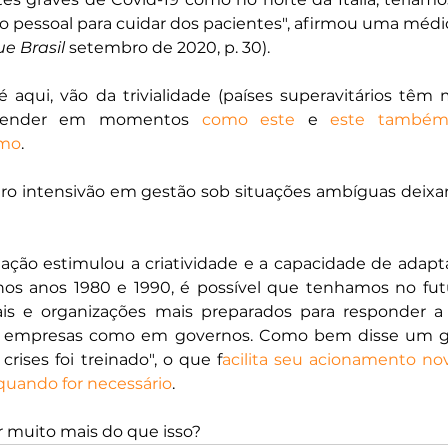
o o pessoal para cuidar dos pacientes", afirmou uma médi
e Brasil
 setembro de 2020, p. 30).
é aqui, vão da trivialidade (países superavitários têm 
efender em momentos 
como este
 e 
este també
smo
.
iro intensivão em gestão sob situações ambíguas deixa
ação estimulou a criatividade e a capacidade de adapt
s nos anos 1980 e 1990, é possível que tenhamos no fu
ais e organizações mais preparados para responder a 
m empresas como em governos. Como bem disse um ges
rises foi treinado", o que f
acilita seu acionamento no
quando for necessário
.
 muito mais do que isso?