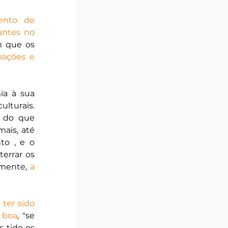
nto de 
antes no 
, em que os 
ações e 
a à sua 
lturais. 
 do que 
mais, até 
o , e o 
errar os 
lmente, 
a 
ter sido 
 boa
, "se 
 tido os 