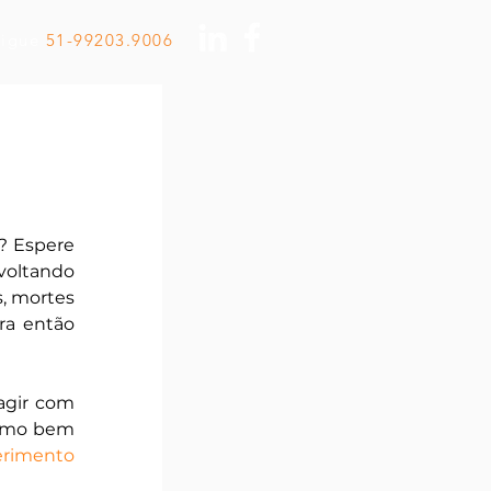
Ligue
51-99203.9006
 Espere 
voltando 
, mortes 
a então 
agir com 
como bem 
rimento 