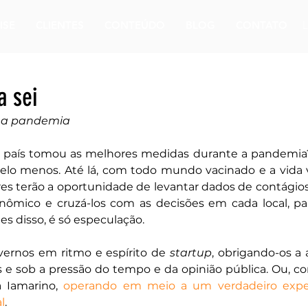
ISE
CLIENTES
CONTEÚDO
BLOG
CONTATO
a sei
e a pandemia
u país tomou as melhores medidas durante a pandemia?
pelo menos. Até lá, com todo mundo vacinado e a vida 
es terão a oportunidade de levantar dados de contágios
nômico e cruzá-los com as decisões em cada local, par
es disso, é só especulação.
vernos em ritmo e espírito de 
startup
, obrigando-os a 
s e sob a pressão do tempo e da opinião pública. Ou, 
a Iamarino, 
operando em meio a um verdadeiro expe
l
.