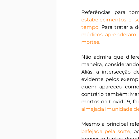
Referências para tom
estabelecimentos e is
tempo
. Para tratar a 
médicos aprenderam na
mortes
.
Não admira que difer
maneira, considerando 
Aliás, a intersecção 
evidente pelos exempl
quem apareceu como
contrário também: Mana
mortos da Covid-19, foi
almejada imunidade d
Mesmo a principal refe
bafejada pela sorte
, p
houvesse tantos doente