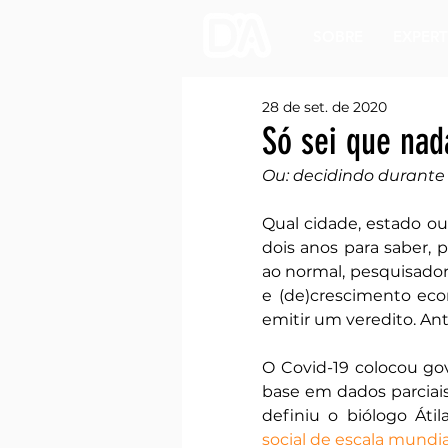
SOBRE
EXPERT
28 de set. de 2020
Só sei que nad
Ou: decidindo durant
Qual cidade, estado o
dois anos para saber, 
ao normal, pesquisador
e (de)crescimento eco
emitir um veredito. Ant
O Covid-19 colocou go
base em dados parciai
definiu o biólogo Átil
social de escala mundia