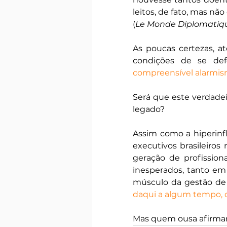
leitos, de fato, mas nã
(
Le Monde Diplomatiqu
As poucas certezas, at
condições de se d
compreensível alarmi
Será que este verdade
legado?
Assim como a hiperinfl
executivos brasileiro
geração de profission
inesperados, tanto e
músculo da gestão de c
daqui a algum tempo, 
Mas quem ousa afirmar