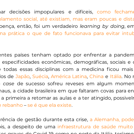
ar decisões impopulares e difíceis, 
como fechame
olamento social, até existiam, mas eram poucas e dist
doença, então, foi um verdadeiro 
learning by doing
 prática o que de fato funcionava para evitar intub
entes países tenham optado por enfrentar a pandemi
especificidades econômicas, demográficas, sociais e cu
de todas essas disciplinas com a medicina ficou mais
os de 
Japão
, 
Suécia
, 
América Latina
, 
China
 e 
Itália
. No 
 
case
 de sucesso sofreu reveses em algum moment
us, a cidade brasileira em que faltaram covas para ent
 a primeira a retomar as aulas e a ter atingido, possive
e rebanho
 – 
se é que ela existe
.
rência de gestão durante esta crise, 
a Alemanha, pode 
ois, a despeito de uma 
infraestrutura de saúde muito
s graves de Covid-19 como no norte da Itália, teríamos