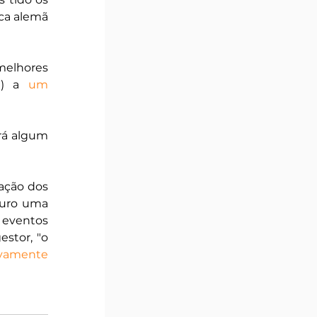
ca alemã 
melhores 
m
) a 
um 
rá algum 
ação dos 
turo uma 
eventos 
tor, "o 
vamente 