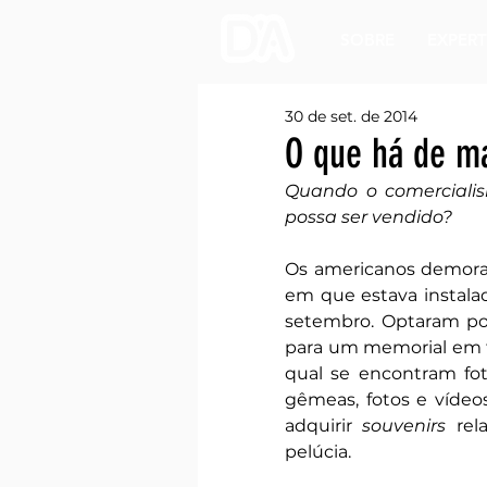
SOBRE
EXPERT
30 de set. de 2014
O que há de m
Quando o comercialis
possa ser vendido?
Os americanos demorar
em que estava instalad
setembro. Optaram por
para um memorial em tr
qual se encontram fot
gêmeas, fotos e vídeos
adquirir 
souvenirs
 rel
pelúcia. 