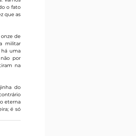
o o fato 
z que as 
onze de 
militar 
 há uma 
não por 
iram na 
inha do 
ontrário 
o eterna 
ra; é só 