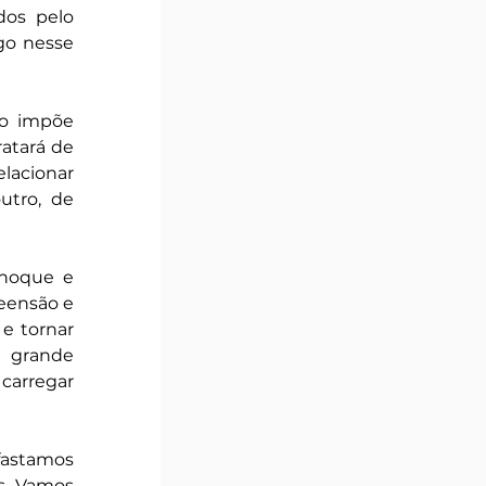
os pelo 
go nesse 
o impõe 
tará de 
lacionar 
tro, de 
choque e 
eensão e 
e tornar 
 grande 
carregar 
astamos 
. Vamos 