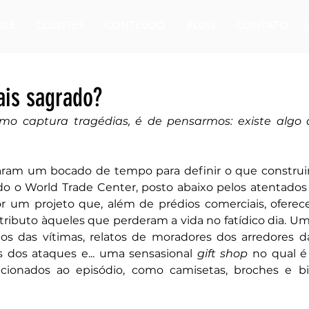
ISE
CLIENTES
CONTEÚDO
BLOG
CONTATO
ais sagrado?
mo captura tragédias, é de pensarmos: existe algo 
am um bocado de tempo para definir o que construir 
o o World Trade Center, posto abaixo pelos atentados 
 um projeto que, além de prédios comerciais, oferece
ibuto àqueles que perderam a vida no fatídico dia. Um 
os das vítimas, relatos de moradores dos arredores da
 dos ataques e... uma sensasional 
gift shop
 no qual é 
acionados ao episódio, como camisetas, broches e bi