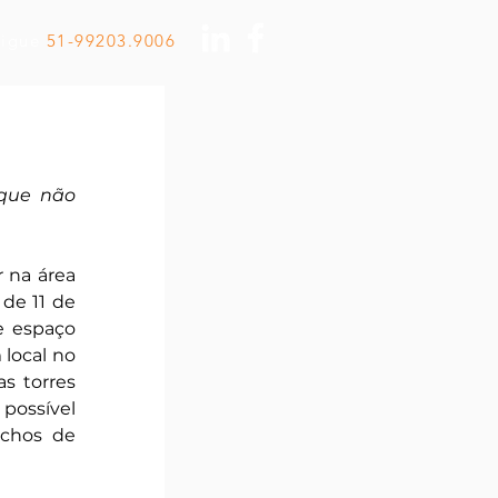
Ligue
51-99203.9006
que não 
na área 
de 11 de 
 espaço 
local no 
s torres 
possível 
chos de 