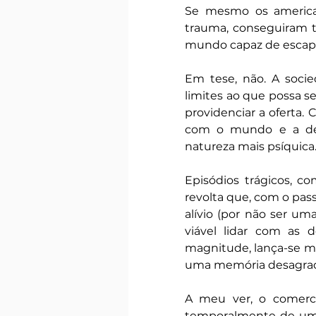
Se mesmo os american
trauma, conseguiram t
mundo capaz de escapar
Em tese, não. A soci
limites ao que possa 
providenciar a oferta.
com o mundo e a desm
natureza mais psíquica
Episódios trágicos, c
revolta que, com o pass
alívio (por não ser um
viável lidar com as 
magnitude, lança-se m
uma memória desagradá
A meu ver, o comerci
temporalmente de um t