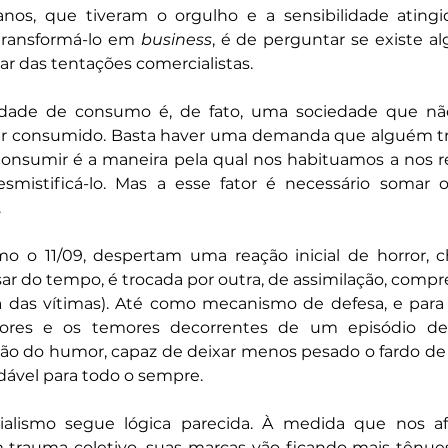
os, que tiveram o orgulho e a sensibilidade atingid
ransformá-lo em 
business
, é de perguntar se existe al
 das tentações comercialistas. 
edade de consumo é, de fato, uma sociedade que nã
ser consumido. Basta haver uma demanda que alguém tra
 Consumir é a maneira pela qual nos habituamos a nos re
istificá-lo. Mas a esse fator é necessário somar ou
.
omo o 11/09, despertam uma reação inicial de horror, 
ar do tempo, é trocada por outra, de assimilação, compr
a das vítimas). Até como mecanismo de defesa, e para 
dores e os temores decorrentes de um episódio de
ão do humor, capaz de deixar menos pesado o fardo de 
vel para todo o sempre. 
alismo segue lógica parecida. À medida que nos af
rauma coletivo, suas marcas vão ficando mais tênues