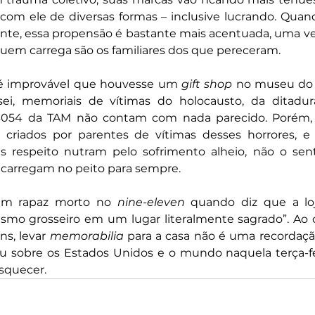
 com ele de diversas formas – inclusive lucrando. Quand
nte, essa propensão é bastante mais acentuada, uma ve
em carrega são os familiares dos que pereceram. 
 é improvável que houvesse um 
gift shop
 no museu do 
i, memoriais de vítimas do holocausto, da ditadura 
3054 da TAM não contam com nada parecido. Porém,
m criados por parentes de vítimas desses horrores, e 
is respeito nutram pelo sofrimento alheio, não o sent
arregam no peito para sempre. 
um rapaz morto no 
nine-eleven
 quando diz que a loj
smo grosseiro em um lugar literalmente sagrado”. Ao c
s, levar 
memorabilia
 para a casa não é uma recordaçã
u sobre os Estados Unidos e o mundo naquela terça-fei
squecer. 