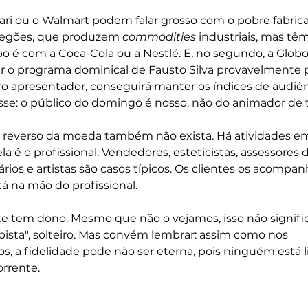
fari ou o Walmart podem falar grosso com o pobre fabric
fregões, que produzem 
commodities
 industriais, mas têm
o é com a Coca-Cola ou a Nestlé. E, no segundo, a Globo
r o programa dominical de Fausto Silva provavelmente p
ro apresentador, conseguirá manter os índices de audiên
esse: o público do domingo é nosso, não do animador de 
 o reverso da moeda também não exista. Há atividades e
a é o profissional. Vendedores, esteticistas, assessores 
ários e artistas são casos típicos. Os clientes os acompa
tá na mão do profissional.
e tem dono. Mesmo que não o vejamos, isso não signific
pista", solteiro. Mas convém lembrar: assim como nos 
s, a fidelidade pode não ser eterna, pois ninguém está l
rrente.