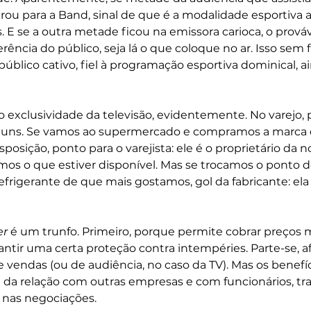
ou para a Band, sinal de que é a modalidade esportiva a
 E se a outra metade ficou na emissora carioca, o prováv
rência do público, seja lá o que coloque no ar. Isso sem f
público cativo, fiel à programação esportiva dominical, a
 exclusividade da televisão, evidentemente. No varejo, 
uns. Se vamos ao supermercado e compramos a marca 
posição, ponto para o varejista: ele é o proprietário da n
imos o que estiver disponível. Mas se trocamos o ponto 
efrigerante de que mais gostamos, gol da fabricante: ela
er
 é um trunfo. Primeiro, porque permite cobrar preços m
antir uma certa proteção contra intempéries. Parte-se, af
endas (ou de audiência, no caso da TV). Mas os benefíc
 da relação com outras empresas e com funcionários, tr
nas negociações.