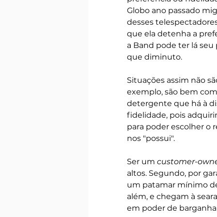
Globo ano passado migr
desses telespectadores.
que ela detenha a prefe
a Band pode ter lá seu 
que diminuto.
Situações assim não são
exemplo, são bem com
detergente que há à dis
fidelidade, pois adquir
para poder escolher o r
nos "possui".
Ser um 
customer-own
altos. Segundo, por gar
um patamar mínimo de v
além, e chegam à seara
em poder de barganha 