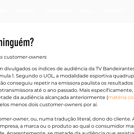
ISE
CLIENTES
CONTEÚDO
BLOG
CONTATO
ninguém?
os customer-owners
 divulgados os índices de audiência da TV Bandeirante
mula 1. Segundo o UOL, a modalidade esportiva quadrupl
ão conseguiu repetir na emissora paulista os resultados
etransmissora até o ano passado. Mais especificamente, 
tade da audiência alcançada anteriormente (
matéria co
pelos menos dois 
customer-owners
 por aí.
omer-owner
, ou, numa tradução literal, dono do cliente. 
mpresa, a marca ou o produto ao qual o consumidor man
de. Aparentemente, se metade da audiência que assistia 