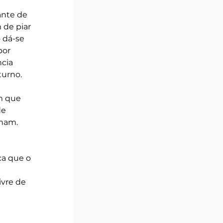
ante de 
 de piar 
 dá-se 
or 
cia 
turno.
m que 
de 
nham. 
a que o 
ivre de 