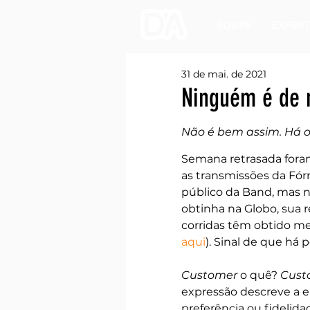
SOBRE
EXPERT
31 de mai. de 2021
Ninguém é de 
Não é bem assim. Há 
Semana retrasada foram
as transmissões da Fór
público da Band, mas n
obtinha na Globo, sua r
corridas têm obtido me
aqui
). Sinal de que há 
Customer
 o quê? 
Cust
expressão descreve a e
preferência ou fidelida