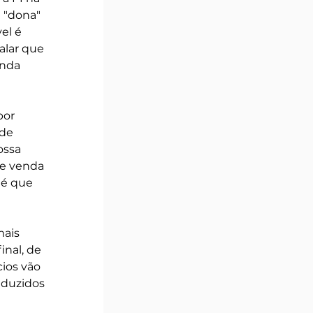
 "dona" 
el é 
alar que 
inda 
por 
de 
ossa 
de venda 
 é que 
ais 
inal, de 
ios vão 
aduzidos 