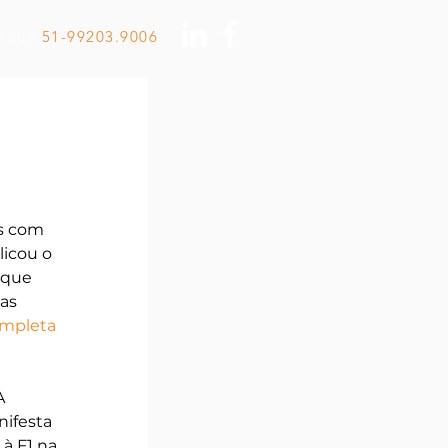
Ligue
51-99203.9006
s com 
icou o 
 que 
as 
mpleta 
A 
ifesta 
à F1 na 