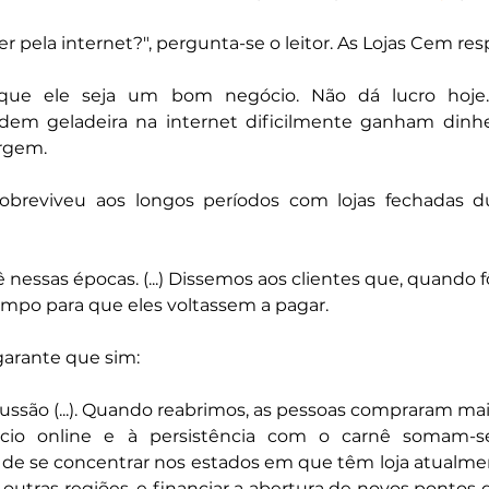
r pela internet?", pergunta-se o leitor. As Lojas Cem r
 que ele seja um bom negócio. Não dá lucro hoje.
dem geladeira na internet dificilmente ganham dinhe
rgem.
breviveu aos longos períodos com lojas fechadas du
nessas épocas. (...) Dissemos aos clientes que, quando 
empo para que eles voltassem a pagar.
garante que sim:
ussão (...). Quando reabrimos, as pessoas compraram mai
cio online e à persistência com o carnê somam-se
 de se concentrar nos estados em que têm loja atualme
outras regiões, e financiar a abertura de novos pontos 