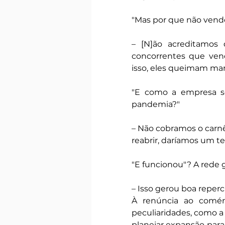
"Mas por que não vende
– [N]ão acreditamos
concorrentes que ven
isso, eles queimam ma
"E como a empresa so
pandemia?"
– Não cobramos o carnê 
reabrir, daríamos um t
"E funcionou"? A rede 
– Isso gerou boa reperc
À renúncia ao comér
peculiaridades, como a
planejar expansão para 