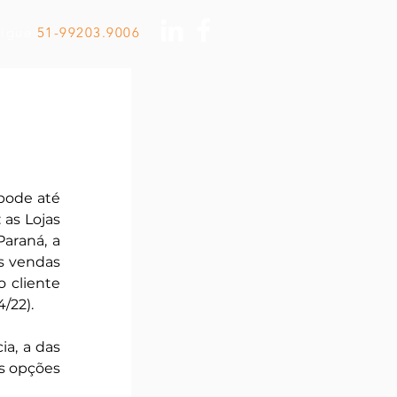
Ligue
51-99203.9006
pode até 
as Lojas 
araná, a 
s vendas 
cliente 
/22).
a, a das 
s opções 