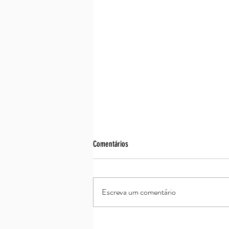
Comentários
Assim é se lhe parece
Escreva um comentário