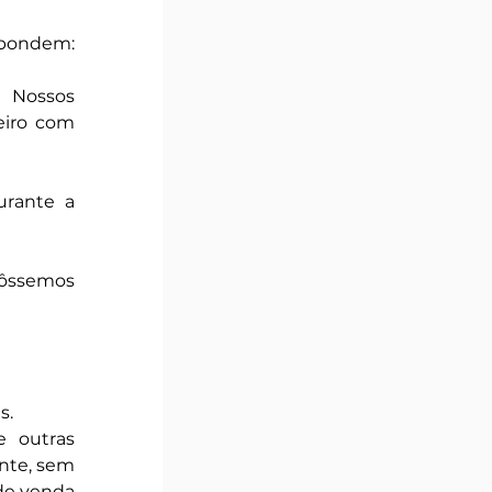
espondem:
 Nossos 
iro com 
rante a 
fôssemos 
s.
 outras 
nte, sem 
de venda 