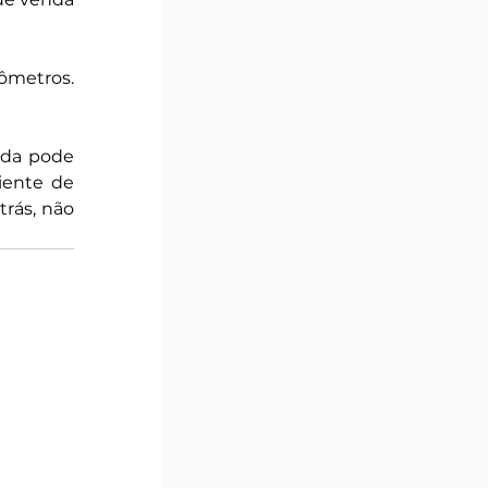
metros. 
da pode 
ente de 
rás, não 