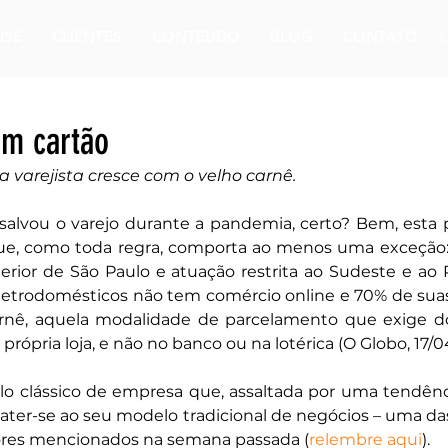
ISE
CLIENTES
CONTEÚDO
BLOG
CONTATO
em cartão
arejista cresce com o velho carnê.
salvou o varejo durante a pandemia, certo? Bem, esta 
que, como toda regra, comporta ao menos uma exceção: 
ior de São Paulo e atuação restrita ao Sudeste e ao P
eletrodomésticos não tem comércio online e 70% de sua
rnê, aquela modalidade de parcelamento que exige do 
rópria loja, e não no banco ou na lotérica (O Globo, 17/04
o clássico de empresa que, assaltada por uma tendênci
 ater-se ao seu modelo tradicional de negócios – uma da
tores mencionados na semana passada (
relembre aqui
).