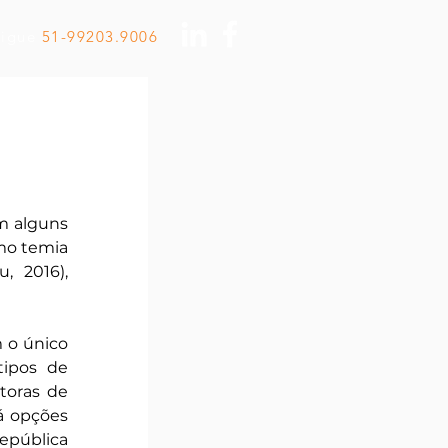
Ligue
51-99203.9006
 alguns 
mo temia 
 2016), 
 o único 
ipos de 
toras de 
á opções 
pública 