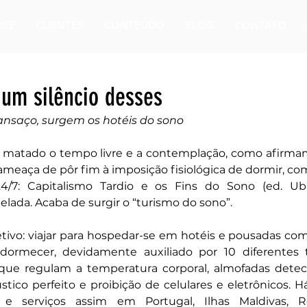
ISE
CLIENTES
CONTEÚDO
BLOG
CONTATO
um silêncio desses
ansaço, surgem os hotéis do sono
r matado o tempo livre e a contemplação, como afirmam
 ameaça de pôr fim à imposição fisiológica de dormir, co
/7: Capitalismo Tardio e os Fins do Sono (ed. Ubu,
lada. Acaba de surgir o “turismo do sono”. 
ivo: viajar para hospedar-se em hotéis e pousadas com
adormecer, devidamente auxiliado por 10 diferentes t
s que regulam a temperatura corporal, almofadas detec
tico perfeito e proibição de celulares e eletrônicos. H
e serviços assim em Portugal, Ilhas Maldivas, Re