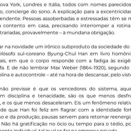
ova York, Londres e Itália, todos com nomes parecidos
, concierge do sono. A explicação para a excentricida
ndente. Pessoas assoberbadas e estressadas têm se m
 contento em casa, precisando interromper a rotina 
trariadas, provavelmente – à mundana obrigação.
ar na novidade um irônico subproduto da sociedade do 
ilósofo sul-coreano Byung-Chul Han em livro homôni
ais, em que o corpo responde com a fadiga às exigên
fa. E de não lembrar Max Weber (1864-1920), segundo o
lina e autocontrole – até na hora de descansar, pelo visto
ão previsse é que os vencedores do sistema, aque
 disciplina e tenacidade, são os que menos desfr
 e os que menos desaceleram. Eis um fenômeno relati
e que Han foi feliz em flagrar: com a identidade for
 e da produção, pausas servem para retornar reenergiza
 Não há gratificação no ócio ou tempo para o tédio, poi
nto individual, tal qual se faz na empresa privada.