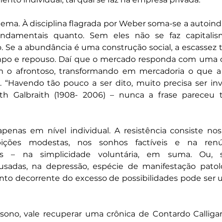
ema. À disciplina flagrada por Weber soma-se a autoind
undamentais quanto. Sem eles não se faz capitali
 Se a abundância é uma construção social, a escassez 
po e repouso. Daí que o mercado responda com uma of
m o afrontoso, transformando em mercadoria o que a b
 “Havendo tão pouco a ser dito, muito precisa ser inv
h Galbraith (1908- 2006) – nunca a frase pareceu 
penas em nível individual. A resistência consiste nos
ções modestas, nos sonhos factíveis e na renún
itas – na simplicidade voluntária, em suma. Ou, 
usadas, na depressão, espécie de manifestação patoló
ento decorrente do excesso de possibilidades pode ser 
sono, vale recuperar uma crônica de Contardo Calligar