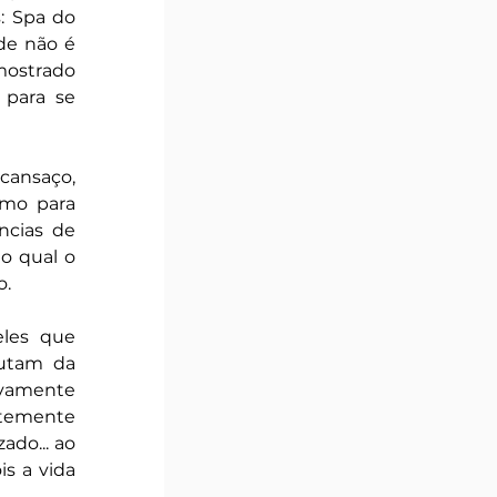
: Spa do 
de não é 
ostrado 
para se 
cansaço, 
mo para 
cias de 
 qual o 
. 
les que 
utam da 
vamente 
temente 
do... ao 
s a vida 