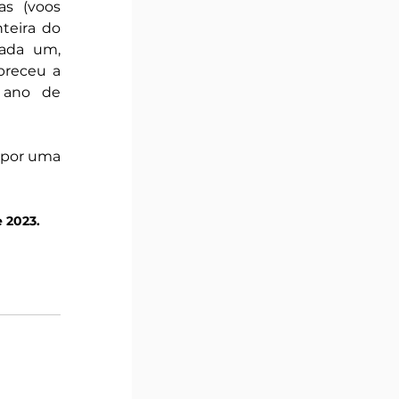
s (voos 
teira do 
ada um, 
breceu a 
ano de 
 por uma 
 2023.