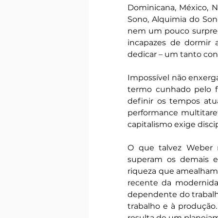
Dominicana, México, N
Sono, Alquimia do Sono
nem um pouco surpree
incapazes de dormir a
dedicar – um tanto con
Impossível não enxerg
termo cunhado pelo f
definir os tempos atu
performance multitare
capitalismo exige discip
O que talvez Weber n
superam os demais em
riqueza que amealham,
recente da modernidad
dependente do trabalho
trabalho e à produção.
resulta de um planejame