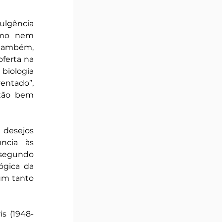
ulgência 
smo nem 
também, 
erta na 
iologia 
entado”, 
tão bem 
 desejos 
cia às 
segundo 
gica da 
um tanto 
is (1948-