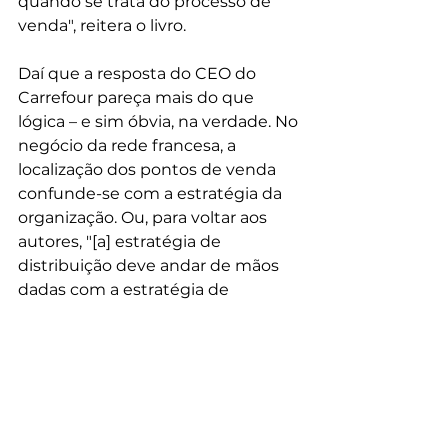
quando se trata do processo de 
venda", reitera o livro.
Daí que a resposta do CEO do 
Carrefour pareça mais do que 
lógica – e sim óbvia, na verdade. No 
negócio da rede francesa, a 
localização dos pontos de venda 
confunde-se com a estratégia da 
organização. Ou, para voltar aos 
autores, "[a] estratégia de 
distribuição deve andar de mãos 
dadas com a estratégia de 
marketing".
Ah, sim. Quelch e Jocz lembram 
que"[d]istribuição pode não ser a 
parte mais glamorosa do 
marketing, mas é essencial".