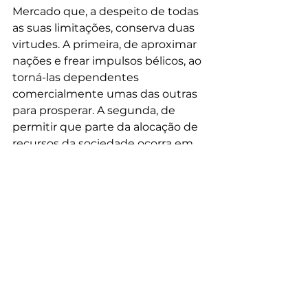
Mercado que, a despeito de todas 
as suas limitações, conserva duas 
virtudes. A primeira, de aproximar 
nações e frear impulsos bélicos, ao 
torná-las dependentes 
comercialmente umas das outras 
para prosperar. A segunda, de 
permitir que parte da alocação de 
recursos da sociedade ocorra em 
uma arena razoavelmente livre e 
aberta, na qual é possível disputar 
as preferências dos consumidores 
com armas de todos os modelos e 
calibres – como pinceis e tintas, 
por exemplo. 