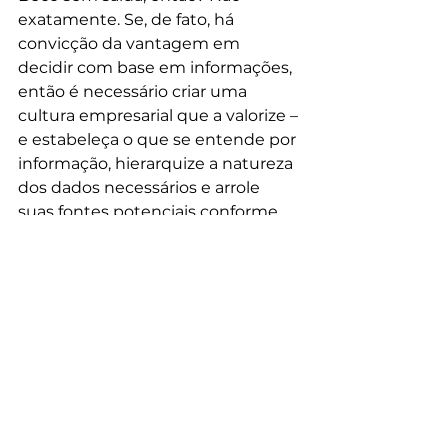
exatamente. Se, de fato, há 
convicção da vantagem em 
decidir com base em informações, 
então é necessário criar uma 
cultura empresarial que a valorize – 
e estabeleça o que se entende por 
informação, hierarquize a natureza 
dos dados necessários e arrole 
suas fontes potenciais conforme 
relevância e confiabilidade. Um 
bom começo é fazer como o 
Google, que tem como lema 
interno “dados superam opiniões”. 
Tão sucinto quanto claro.
Coluna Sr. Consumidor, 
publicada em Revista Amanhã, 
ed. Abril/Maio/2015.