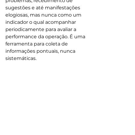
problemas, recebimento de 
sugestões e até manifestações 
elogiosas, mas nunca como um 
indicador o qual acompanhar 
periodicamente para avaliar a 
performance da operação. É uma 
ferramenta para coleta de 
informações pontuais, nunca 
sistemáticas.
Agora, se você pretende ir a Nova 
York nos próximos meses e dar 
uma chegada no tal Eleven, não 
esqueça de compartilhar sua 
opinião conosco. Especialmente 
para comprovar se é verdadeira a 
assertiva de um dos avaliadores, 
de que “o departamento mais 
talentoso do restaurante é o de 