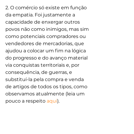
2. O comércio só existe em função 
da empatia. Foi justamente a 
capacidade de enxergar outros 
povos não como inimigos, mas sim 
como potenciais compradores ou 
vendedores de mercadorias, que 
ajudou a colocar um fim na lógica 
do progresso e do avanço material 
via conquistas territoriais e, por 
consequência, de guerras, e 
substituí-la pela compra e venda 
de artigos de todos os tipos, como 
observamos atualmente (leia um 
pouco a respeito 
aqui
).
Assim, por mais caricata que possa 
parecer a tal "equipe de empatia" 
do Facebook, vejo com bons olhos 