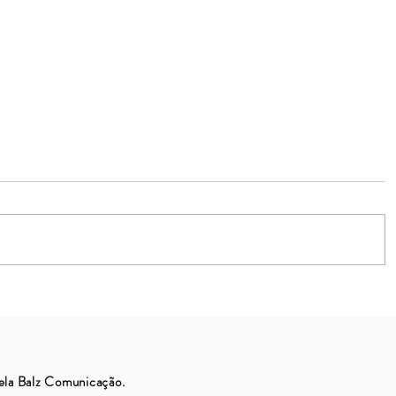
Epidemia da distração
ela Balz Comunicação.