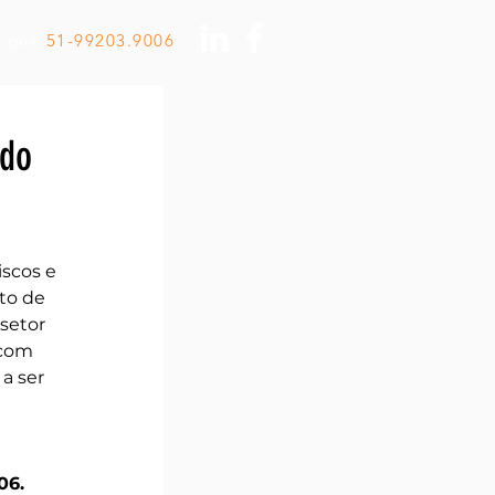
Ligue
51-99203.9006
 do
scos e 
to de 
setor 
 com 
a ser 
06.