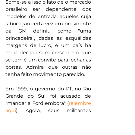
Some-se a isso o fato de o mercado 
brasileiro ser dependente dos 
modelos de entrada, aqueles cuja 
fabricação certa vez um presidente 
da GM definiu como "uma 
brincadeira", dadas as esquálidas 
margens de lucro, e um país há 
meia década sem crescer e o que 
se tem é um convite para fechar as 
portas. Admira que outras não 
tenha feito movimento parecido.
Em 1999, o governo do PT, no Rio 
Grande do Sul, foi acusado de 
"mandar a Ford embora" (
relembre 
aqui
). Agora, seus militantes 
podem até fazer blague: "apenas 
nos antecipamos em duas 
décadas".